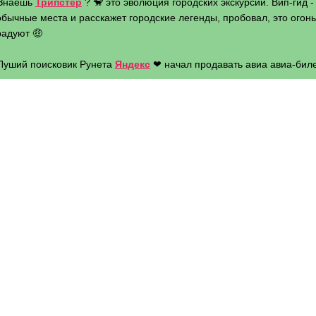
 Знаешь
Трипстер
? 🐒 это эволюция городских экскурсий. Вип-гид 
бычные места и расскажет городские легенды, пробовал, это огонь 
радуют 🤑
 Луший поисковик Рунета
Яндекс
❤ начал продавать авиа авиа-биле