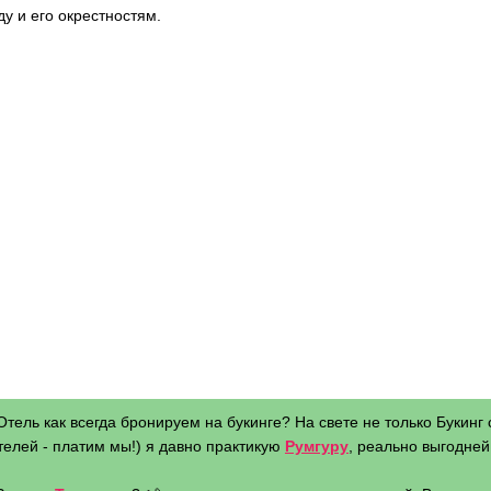
ду и его окрестностям.
Отель как всегда бронируем на букинге? На свете не только Букинг 
телей - платим мы!) я давно практикую
Румгуру
, реально выгодней 