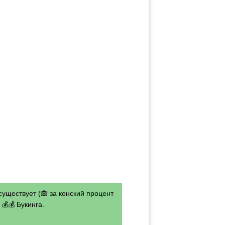
существует (🙈 за конский процент
💰💰 Букинга.