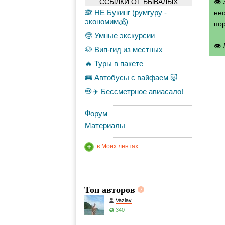
ССЫЛКИ ОТ БЫВАЛЫХ
👁
🙈 НЕ Букинг (румгуру -
нео
экономим💰)
по
🤓 Умные экскурсии
👁
🐶 Вип-гид из местных
🔥 Туры в пакете
🚌 Автобусы с вайфаем 🐷
💀✈️ Бессметрное авиасало!
Форум
Материалы
в Моих лентах
Топ авторов
Vazlav
340