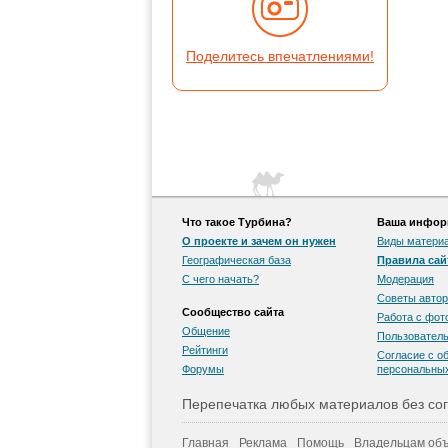
Поделитесь впечатлениями!
Что такое Турбина?
Ваша информ
О проекте и зачем он нужен
Виды матери
Географическая база
Правила сай
С чего начать?
Модерация
Советы автор
Сообщество сайта
Работа с фо
Общение
Пользователь
Рейтинги
Согласие с о
Форумы
персональны
Перепечатка любых материалов без сог
Главная
Реклама
Помощь
Владельцам объ