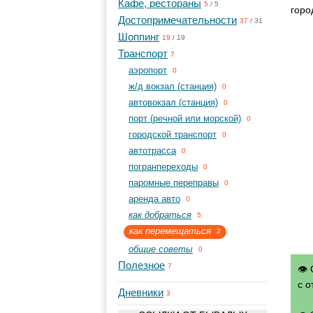
Кафе, рестораны
5
/
5
горо
Достопримечательности
37
/
31
Шоппинг
19
/
19
Транспорт
7
aэропорт
0
ж/д вокзал (станция)
0
автовокзал (станция)
0
порт (речной или морской)
0
городской транспорт
0
автотрасса
0
погранпереходы
0
паромные переправы
0
аренда авто
0
как добраться
5
как перемещаться
2
общие советы
0
Полезное
7
👁 
с о
Дневники
3