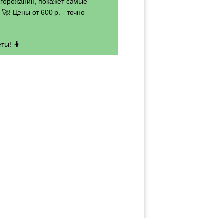
- горожанин, покажет самые
🚀! Цены от 600 р. - точно
ты! 🤷