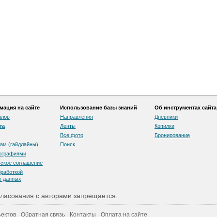
ация на сайте
Использование базы знаний
Об инструментах сайта
алов
Направления
Дневники
та
Ленты
Копилки
Все фото
Бронирование
ам (гайдлайны)
Поиск
тографиями
скоe соглашение
бработкой
х данных
ласования с авторами запрещается.
ектов
Обратная связь
Контакты
Оплата на сайте