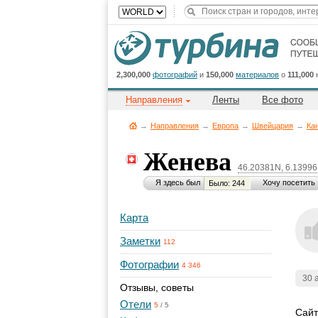
2,300,000
фотографий
и
150,000
материалов
о
111,000
Направления
Ленты
Все фото
→
Направления
→
Европа
→
Швейцария
→
Ка
Женева
46.20381N, 6.1399
Я здесь был
Хочу посетить
Было: 244
Карта
Заметки
112
Фотографии
4 346
30 
Отзывы, советы
Отели
5
/
5
Сайт