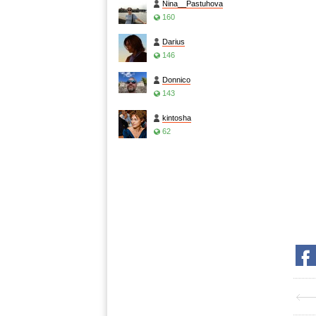
Nina__Pastuhova
160
Darius
146
Donnico
143
kintosha
62