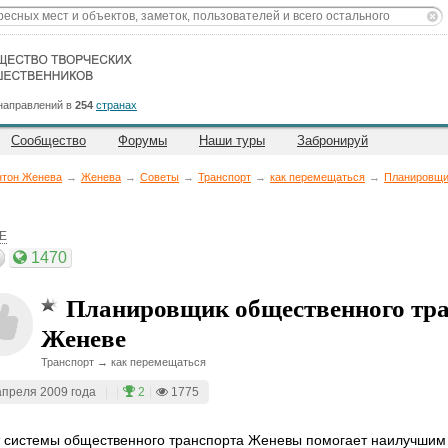
направлений в
254
странах
Сообщество
Форумы
Наши туры
Забронируй
нтон Женева
→
Женева
→
Советы
→
Транспорт
→
как перемещаться
→
Планировщи
6E
1470
Планировщик общественного тра
Женеве
Транспорт → как перемещаться
апреля 2009 года
|
|
2
|
1775
 системы общественного транспорта Женевы помогает наилучшим 