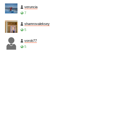
veruncia
7
shamrovaleksey
5
vorob77
5