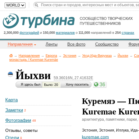
Title
Cейчас
на
сайте:
2,300,000
фотографий
и
150,000
материалов
о
111,000
направлений в
254
странах
Направления
Ленты
Все фото
Сообщество
Фору
→
Направления
→
Европа
→
Эстония
→
Уезд Ида-Вирумаа
→
Йыхви
→
Со
монастырь / Kuremae Kuremäe
Йыхви
Button
59.36016N, 27.41632E
36
Я здесь был
Хочу посетить
Было: 20
Куремяэ — Пю
Карта
Kuremae Kure
Заметки
2
архитектура, памятники, парки,
Фотографии
48
Отзывы, советы
Эстония
,
Эстония, Иллука, Ида-
kuremae.com
Отели
0