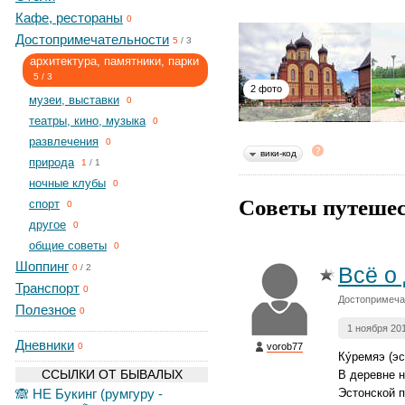
Кафе, рестораны
0
Достопримечательности
5
/
3
архитектура, памятники, парки
5
/
3
2 фото
музеи, выставки
0
театры, кино, музыка
0
развлечения
0
вики-код
природа
1
/
1
ночные клубы
0
Советы путешес
спорт
0
другое
0
общие советы
0
Шоппинг
Всё о
0
/
2
Транспорт
0
Достопримечат
Полезное
0
1 ноября 20
Дневники
vorob77
0
Ку́ремяэ (э
ССЫЛКИ ОТ БЫВАЛЫХ
В деревне 
🙈 НЕ Букинг (румгуру -
Эстонской п