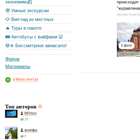
экономим💰)
происходит 
"журавлиная
🤓 Умные экскурсии
монастырс
🐶 Вип-гид из местных
🔥 Туры в пакете
🚌 Автобусы с вайфаем 🐷
💀✈️ Бессметрное авиасало!
2 фото
Форум
Материалы
в Моих лентах
Топ авторов
097mcn
10
avstrijka
9