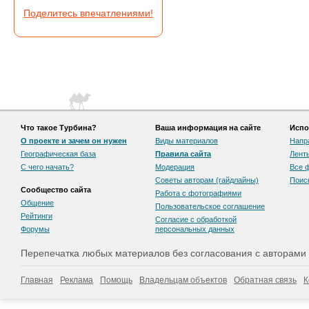
Поделитесь впечатлениями!
Что такое Турбина?
Ваша информация на сайте
Испо
О проекте и зачем он нужен
Виды материалов
Напр
Географическая база
Правила сайта
Лент
С чего начать?
Модерация
Все 
Советы авторам (гайдлайны)
Поис
Сообщество сайта
Работа с фотографиями
Общение
Пользовательскоe соглашение
Рейтинги
Согласие с обработкой
Форумы
персональных данных
Перепечатка любых материалов без согласования с авторами
Главная
Реклама
Помощь
Владельцам объектов
Обратная связь
К