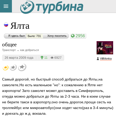
Title
Cейчас
Ялта
на
сайте:
2956
Я здесь был
Хочу посетить
Было: 731
общее
Транспорт → как добраться
26 марта 2009 года
|
|
11
|
6927
VilliVonka
Button
Самый дорогой, но быстрый способ добраться до Ялты,на
самолете,Но есть маленькое "но": к сожалению в Ялте нет
аэропорта! Зато самолет может доставить в Симферополь,
откуда можно добраться до Ялты за 2-3 часа. Ни в коем случае
не берите такси в аэропорту,оно очень дорогое,проще сесть на
троллейбус или микроавтобус(они ходят часто(раз в 3-4 минуты)
и доехать до ж.д. вокзала.