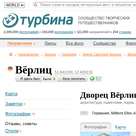
Title
Cейчас
на
сайте:
2,300,000
фотографий
и
150,000
материалов
о
111,000
направлений в
254
странах
Направления
Ленты
Все фото
Сообщество
Фору
→
Направления
→
Европа
→
Германия
→
Земля Саксония-Анхальт
→
Вёрл
Вёрлиц
51.84115N, 12.42021E
Button
82
Я здесь был
Хочу посетить
Было: 3
Дворец Вёрлиц 
Карта
архитектура, памятники, парки,
Заметки
0
Фотографии
Германия
,
Mittlere Elbe,
GPS
76
Отзывы, советы
Фотографии
Карта
Отели
0