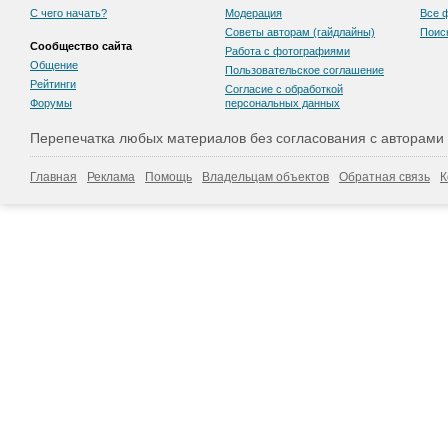
С чего начать?
Модерация
Все 
Советы авторам (гайдлайны)
Поис
Сообщество сайта
Работа с фотографиями
Общение
Пользовательскоe соглашение
Рейтинги
Согласие с обработкой
Форумы
персональных данных
Перепечатка любых материалов без согласования с авторами
Главная
Реклама
Помощь
Владельцам объектов
Обратная связь
К