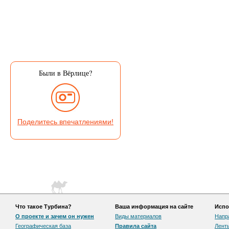
Были в Вёрлице?
Поделитесь впечатлениями!
Что такое Турбина?
Ваша информация на сайте
Испо
О проекте и зачем он нужен
Виды материалов
Напр
Географическая база
Правила сайта
Лент