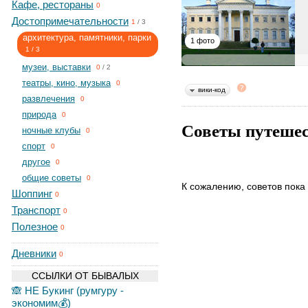
Кафе, рестораны
0
Достопримечательности
1
/
3
архитектура, памятники, парки
1 фото
1
/
3
музеи, выставки
0
/
2
театры, кино, музыка
0
вики-код
развлечения
0
природа
0
Советы путеше
ночные клубы
0
спорт
0
другое
0
общие советы
0
К сожалению, советов пока 
Шоппинг
0
Транспорт
0
Полезное
0
Дневники
0
ССЫЛКИ ОТ БЫВАЛЫХ
🙈 НЕ Букинг (румгуру -
экономим💰)