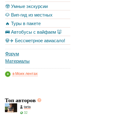
🤓 Умные экскурсии
🐶 Вип-гид из местных
🔥 Туры в пакете
🚌 Автобусы с вайфаем 🐷
💀✈️ Бессметрное авиасало!
Форум
Материалы
в Моих лентах
Топ авторов
tarta
32