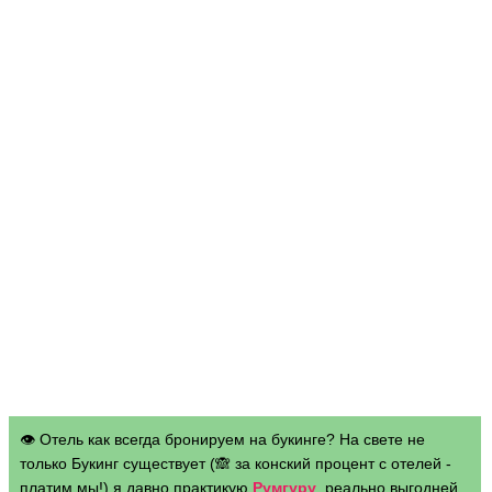
👁 Отель как всегда бронируем на букинге? На свете не
только Букинг существует (🙈 за конский процент с отелей -
платим мы!) я давно практикую
Румгуру
, реально выгодней