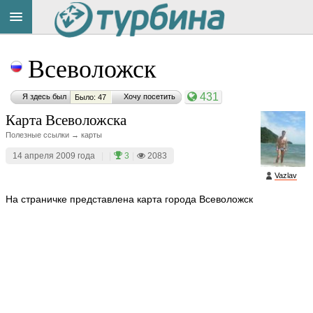
Title
Cейчас
Всеволожск
на
сайте:
431
Я здесь был
Хочу посетить
Было: 47
Карта Всеволожска
Полезные ссылки → карты
14 апреля 2009 года
|
|
3
|
2083
Button
Vazlav
На страничке представлена карта города Всеволожск