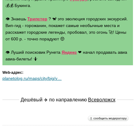
💰💰 Букинга.
👁 Знаешь
Трипстер
? 🐒 это эволюция городских экскурсий.
Вип-гид - горожанин, покажет самые необычные места и
расскажет городские легенды, пробовал, это огонь 🚀! Цены
от 600 р. - точно порадуют 🤑
👁 Луший поисковик Рунета
Яндекс
❤ начал продавать авиа
авиа-билеты! 🤷
Web-адрес:
planetolog.ru/maps/city/big/v…
Дешёвый ✈️ по направлению
Всеволожск
сообщить модератору