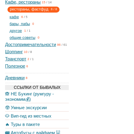
Кафе, рестораны
15
/
14
рестораны, фастфуд
8
/
8
кафе
6
/
5
бары, пабы
0
другое
1
/
1
общие советы
0
Достопримечательности
96
/
61
Шоппинг
10
/
8
Транспорт
2
/
1
Полезное
6
Дневники
8
ССЫЛКИ ОТ БЫВАЛЫХ
🙈 НЕ Букинг (румгуру -
экономим💰)
🤓 Умные экскурсии
🐶 Вип-гид из местных
🔥 Туры в пакете
🚌 Автобусы с вайфаем 🐷