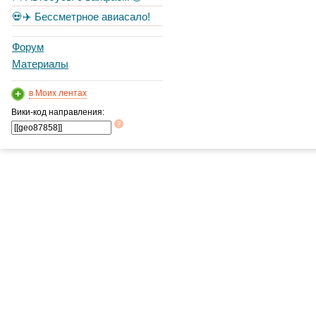
💀✈️ Бессметрное авиасало!
Форум
Материалы
в Моих лентах
Вики-код направления: