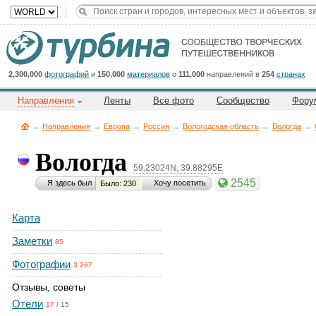
2,300,000
фотографий
и
150,000
материалов
о
111,000
направлений в
254
странах
Направления
Ленты
Все фото
Сообщество
Фору
→
Направления
→
Европа
→
Россия
→
Вологодская область
→
Вологда
→
Вологда
59.23024N, 39.88295E
2545
Я здесь был
Хочу посетить
Было: 230
Карта
Заметки
85
Фотографии
3 267
Отзывы, советы
Отели
17
/
15