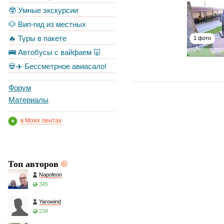
🤓 Умные экскурсии
🐶 Вип-гид из местных
🔥 Туры в пакете
1 фото
🚌 Автобусы с вайфаем 🐷
💀✈️ Бессметрное авиасало!
Форум
Материалы
в Моих лентах
Топ авторов
Napoleon
345
Yarowind
234