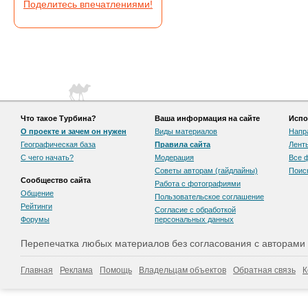
Поделитесь впечатлениями!
Что такое Турбина?
Ваша информация на сайте
Испо
О проекте и зачем он нужен
Виды материалов
Напр
Географическая база
Правила сайта
Лент
С чего начать?
Модерация
Все 
Советы авторам (гайдлайны)
Поис
Сообщество сайта
Работа с фотографиями
Общение
Пользовательскоe соглашение
Рейтинги
Согласие с обработкой
Форумы
персональных данных
Перепечатка любых материалов без согласования с авторами
Главная
Реклама
Помощь
Владельцам объектов
Обратная связь
К