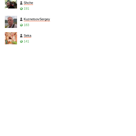
Shche
191
KuznetsovSergey
183
Seka
141