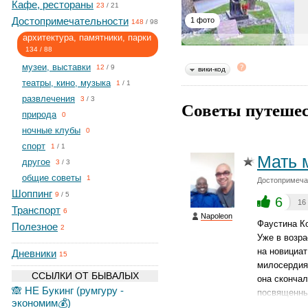
Кафе, рестораны
23
/
21
Достопримечательности
1 фото
148
/
98
архитектура, памятники, парки
134
/
88
музеи, выставки
12
/
9
вики-код
театры, кино, музыка
1
/
1
развлечения
3
/
3
Советы путешес
природа
0
ночные клубы
0
спорт
1
/
1
Мать 
другое
3
/
3
общие советы
1
Достопримечат
Шоппинг
9
/
5
6
16
Транспорт
6
Napoleon
Фаустина Ко
Полезное
2
Уже в возра
на новициат
Дневники
15
милосердия 
ССЫЛКИ ОТ БЫВАЛЫХ
она скончал
🙈 НЕ Букинг (румгуру -
посвященны
экономим💰)