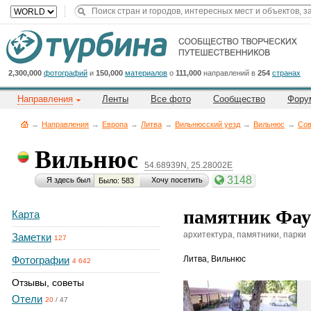
Title
Cейчас
на
сайте:
2,300,000
фотографий
и
150,000
материалов
о
111,000
направлений в
254
странах
Направления
Ленты
Все фото
Сообщество
Фору
→
Направления
→
Европа
→
Литва
→
Вильнюсский уезд
→
Вильнюс
→
Со
Вильнюс
54.68939N, 25.28002E
Button
3148
Я здесь был
Хочу посетить
Было: 583
памятник Фау
Карта
архитектура, памятники, парки
Заметки
127
Фотографии
Литва
,
Вильнюс
4 642
Отзывы, советы
Отели
20
/
47