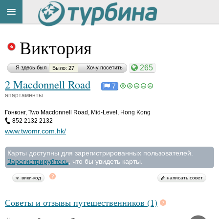
Title
Cейчас
Виктория
на
сайте:
265
Я здесь был
Хочу посетить
Было: 27
2 Macdonnell Road
7
апартаменты
Гонконг
,
Two Macdonnell Road, Mid-Level, Hong Kong
Button
852 2132 2132
www.twomr.com.hk/
Карты доступны для зарегистрированных пользователей.
Зарегистрируйтесь
, что бы увидеть карты.
вики-код
написать совет
Советы и отзывы путешественников (1)