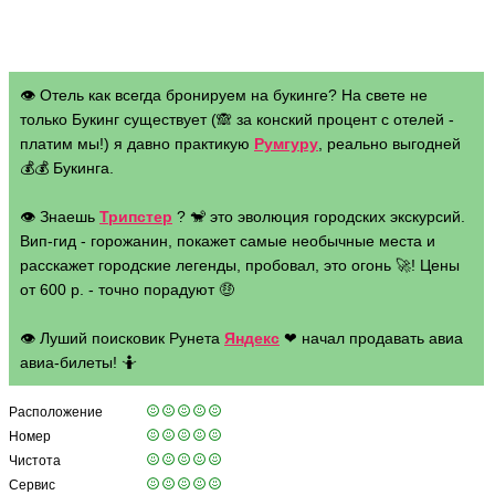
👁 Отель как всегда бронируем на букинге? На свете не
только Букинг существует (🙈 за конский процент с отелей -
платим мы!) я давно практикую
Румгуру
, реально выгодней
💰💰 Букинга.
👁 Знаешь
Трипстер
? 🐒 это эволюция городских экскурсий.
Вип-гид - горожанин, покажет самые необычные места и
расскажет городские легенды, пробовал, это огонь 🚀! Цены
от 600 р. - точно порадуют 🤑
👁 Луший поисковик Рунета
Яндекс
❤ начал продавать авиа
авиа-билеты! 🤷
Расположение
Номер
Чистота
Сервис