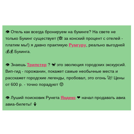
👁 Отель как всегда бронируем на букинге? На свете не
только Букинг существует (🙈 за конский процент с отелей -
платим мы!) я давно практикую
Румгуру
, реально выгодней
💰💰 Букинга.
👁 Знаешь
Трипстер
? 🐒 это эволюция городских экскурсий.
Вип-гид - горожанин, покажет самые необычные места и
расскажет городские легенды, пробовал, это огонь 🚀! Цены
от 600 р. - точно порадуют 🤑
👁 Луший поисковик Рунета
Яндекс
❤ начал продавать авиа
авиа-билеты! 🤷