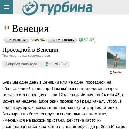
Title
Cейчас
Венеция
на
сайте:
9167
Я здесь был
Хочу посетить
Было: 947
Проездной в Венеции
Транспорт → как перемещаться
3 апреля 2009 года
|
|
9
|
6087
Button
Vazlav
Будь Вы один день в Венеции или не один, проездной на
общественный транспорт Вам всё равно пригодится; вопрос
только в его вариациях — на 12 часов действия, на 24 или 48, а,
может, на неделю. Даже один проезд по Гранд каналу утром, и
один в сумерках позволит полностью окупить приобретение.
Активировать билет следует в специальных автоматах,
имеющихся на каждой пристани. Действие карточки
распространяется и на катера, и на автобусы до района Местре.