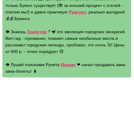
только Букинг существует (🙈 за конский процент с отелей -
платим мы!) я давно практикую
Румгуру
, реально выгодней
💰💰 Букинга.
👁 Знаешь
Трипстер
? 🐒 это эволюция городских экскурсий.
Вип-гид - горожанин, покажет самые необычные места и
расскажет городские легенды, пробовал, это огонь 🚀! Цены
от 600 р. - точно порадуют 🤑
👁 Луший поисковик Рунета
Яндекс
❤ начал продавать авиа
авиа-билеты! 🤷
Web-адрес:
hot-maps.de/europe/austria/vi…
Дешёвый ✈️ по направлению
Вена
сообщить модератору