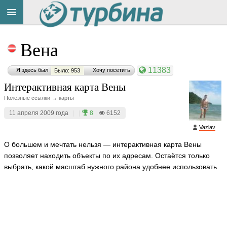
Title
Cейчас
Вена
на
сайте:
11383
Я здесь был
Хочу посетить
Было: 953
Интерактивная карта Вены
Полезные ссылки → карты
11 апреля 2009 года
|
|
8
|
6152
Button
Vazlav
О большем и мечтать нельзя — интерактивная карта Вены
позволяет находить объекты по их адресам. Остаётся только
выбрать, какой масштаб нужного района удобнее использовать.