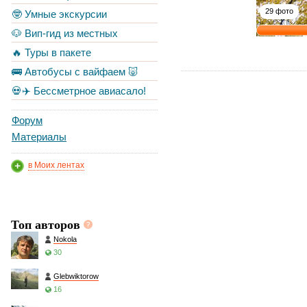
29 фото
🤓 Умные экскурсии
🐶 Вип-гид из местных
🔥 Туры в пакете
🚌 Автобусы с вайфаем 🐷
💀✈️ Бессметрное авиасало!
Форум
Материалы
в Моих лентах
Топ авторов
Nokola
30
Glebwiktorow
16