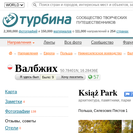
Title
Cейчас
на
сайте:
2,300,000
фотографий
и
150,000
материалов
о
111,000
направлений в
254
странах
Направления
Ленты
Все фото
Сообщество
Фору
→
Направления
→
Европа
→
Польша
→
Нижнесилезское воеводство
→
Вал
Валбжих
50.78401N, 16.28436E
Button
57
Я здесь был
Хочу посетить
Было: 9
Książ Park
Карта
7
архитектура, памятники, парки
Заметки
4
Фотографии
Польша
,
Силезских Пястов 1
138
Отзывы, советы
Отели
0