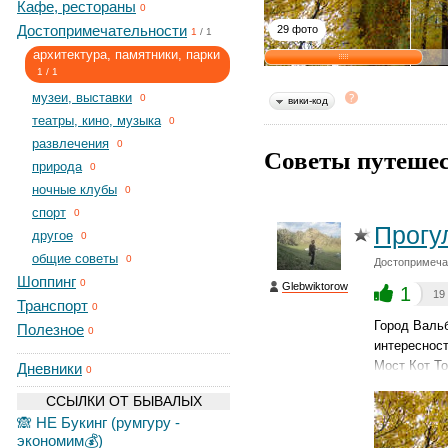
Кафе, рестораны
0
Достопримечательности
29 фото
1
/
1
архитектура, памятники, парки
1
/
1
музеи, выставки
0
вики-код
театры, кино, музыка
0
развлечения
0
Советы путешес
природа
0
ночные клубы
0
спорт
0
Прогу
другое
0
общие советы
0
Достопримечат
Шоппинг
0
Glebwiktorow
1
19
Транспорт
0
Город Вальб
Полезное
0
интересност
Мост Кот То
Дневники
0
ССЫЛКИ ОТ БЫВАЛЫХ
🙈 НЕ Букинг (румгуру -
экономим💰)