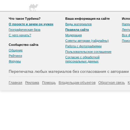
Что такое Турбина?
Ваша информация на сайте
Испо
О проекте и зачем он нужен
Виды материалов
Напр
Географическая база
Правила сайта
Лент
С чего начать?
Модерация
Все 
Советы авторам (гайдлайны)
Поис
Сообщество сайта
Работа с фотографиями
Общение
Пользовательскоe соглашение
Рейтинги
Согласие с обработкой
Форумы
персональных данных
Перепечатка любых материалов без согласования с авторами
Главная
Реклама
Помощь
Владельцам объектов
Обратная связь
К