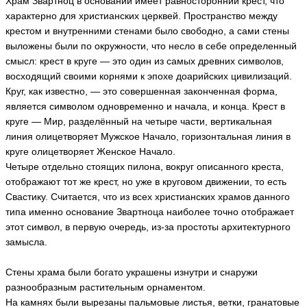
Храм Звартноц в основании имеет равносторонний крест, что
характерно для христианских церквей. Пространство между
крестом и внутренними стенами было свободно, а сами стены
выложены были по окружности, что несло в себе определенный
смысл: крест в круге — это один из самых древних символов,
восходящий своими корнями к эпохе доарийских цивилизаций.
Круг, как известно, — это совершенная законченная форма,
является символом одновременно и начала, и конца. Крест в
круге — Мир, разделённый на четыре части, вертикальная
линия олицетворяет Мужское Начало, горизонтальная линия в
круге олицетворяет Женское Начало.
Четыре отдельно стоящих пилона, вокруг описанного креста,
отображают тот же крест, но уже в круговом движении, то есть
Свастику. Считается, что из всех христианских храмов данного
типа именно основание Звартноца наиболее точно отображает
этот символ, в первую очередь, из-за простоты архитектурного
замысла.
Стены храма были богато украшены изнутри и снаружи
разнообразным растительным орнаментом.
На камнях были вырезаны пальмовые листья, ветки, гранатовые