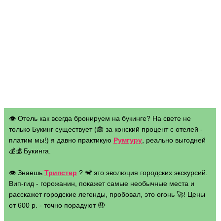
👁 Отель как всегда бронируем на букинге? На свете не
только Букинг существует (🙈 за конский процент с отелей -
платим мы!) я давно практикую
Румгуру
, реально выгодней
💰💰 Букинга.
👁 Знаешь
Трипстер
? 🐒 это эволюция городских экскурсий.
Вип-гид - горожанин, покажет самые необычные места и
расскажет городские легенды, пробовал, это огонь 🚀! Цены
от 600 р. - точно порадуют 🤑