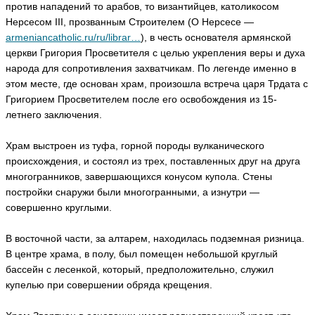
против нападений то арабов, то византийцев, католикосом
Нерсесом III, прозванным Строителем (О Нерсесе —
armeniancatholic.ru/ru/librar…
), в честь основателя армянской
церкви Григория Просветителя с целью укрепления веры и духа
народа для сопротивления захватчикам. По легенде именно в
этом месте, где основан храм, произошла встреча царя Трдата с
Григорием Просветителем после его освобождения из 15-
летнего заключения.
Храм выстроен из туфа, горной породы вулканического
происхождения, и состоял из трех, поставленных друг на друга
многогранников, завершающихся конусом купола. Стены
постройки снаружи были многогранными, а изнутри —
совершенно круглыми.
В восточной части, за алтарем, находилась подземная ризница.
В центре храма, в полу, был помещен небольшой круглый
бассейн с лесенкой, который, предположительно, служил
купелью при совершении обряда крещения.