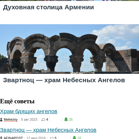
Духовная столица Армении
Звартноц — храм Небесных Ангелов
Ещё советы
Храм бдящих ангелов
Melnickiy
|
5 авг 2023
|
4
|
15
|
25
Звартноц — храм Небесных Ангелов
AFINAPOST
|
12 июл 2016
|
5
|
21
|
18