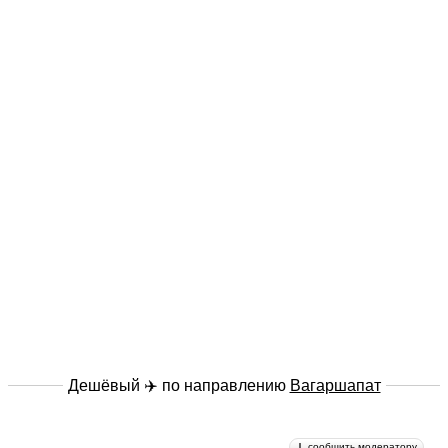
Дешёвый ✈️ по направлению
Вагаршапат
сообщить модератору