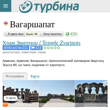
Материал
Title
Cейчас
понравился:
Вагаршапат
на
сайте:
434
Я здесь был
Хочу посетить
Было: 48
Храм Звартноц / Temple Zvartnots
Н
и
113
ЮНЕСКО №1011
к
архитектура, памятники, парки
о
Button
л
Армения
,
Армения, Вагаршапат, Археологический заповедник Звартноц
а
Трасса М5, на такси, недалеко от аэропорта.
й
Д
Фотографии
Карта
о
н
ц
о
в
71 фото
D
o
n