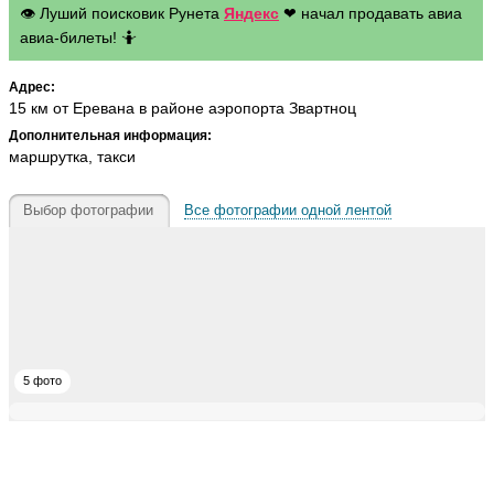
👁 Луший поисковик Рунета
Яндекс
❤ начал продавать авиа
авиа-билеты! 🤷
Адрес:
15 км от Еревана в районе аэропорта Звартноц
Дополнительная информация:
маршрутка, такси
Выбор фотографии
Все фотографии одной лентой
5 фото