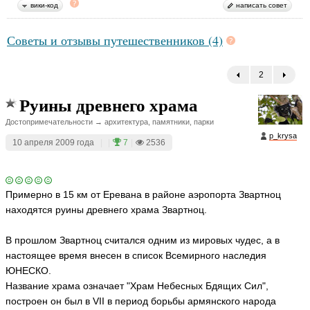
ni
вики-код
написать совет
c
o
Советы и отзывы путешественников (4)
ья
ть
2
←
Руины древнего храма
Достопримечательности → архитектура, памятники, парки
p_krysa
10 апреля 2009 года
|
|
7
|
2536
Примерно в 15 км от Еревана в районе аэропорта Звартноц
находятся руины древнего храма Звартноц.
В прошлом Звартноц считался одним из мировых чудес, а в
настоящее время внесен в список Всемирного наследия
ЮНЕСКО.
Название храма означает "Храм Небесных Бдящих Сил",
построен он был в VII в период борьбы армянского народа