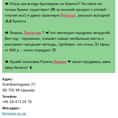
👁 Отель как всегда бронируем на букинге? На свете не
только Букинг существует (🙈 за конский процент с отелей -
платим мы!) я давно практикую
Румгуру
, реально выгодней
💰💰 Букинга.
👁 Знаешь
Трипстер
? 🐒 это эволюция городских экскурсий.
Вип-гид - горожанин, покажет самые необычные места и
расскажет городские легенды, пробовал, это огонь 🚀! Цены
от 600 р. - точно порадуют 🤑
👁 Луший поисковик Рунета
Яндекс
❤ начал продавать авиа
авиа-билеты! 🤷
Адрес:
Svartbäcksgatan 27,
SE-755 98 Uppsala
Телефон:
+46 18-471 25 76
Web-адрес:
linnaeus.uu.se