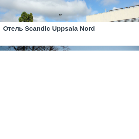
Отель Scandic Uppsala Nord
Дворец-замок шведских королей