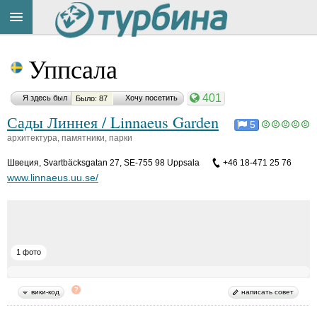
Title
Cейчас
Уппсала
на
сайте:
401
Я здесь был
Хочу посетить
Было: 87
Сады Линнея / Linnaeus Garden
5
архитектура, памятники, парки
Швеция
,
Svartbäcksgatan 27, SE-755 98 Uppsala
+46 18-471 25 76
Button
www.linnaeus.uu.se/
1 фото
вики-код
написать совет