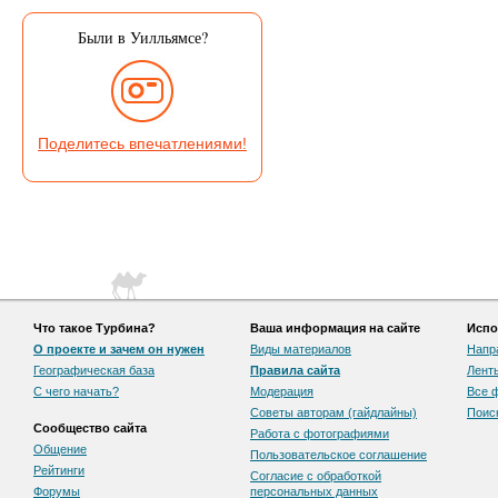
Были в Уилльямсе?
Поделитесь впечатлениями!
Что такое Турбина?
Ваша информация на сайте
Испо
О проекте и зачем он нужен
Виды материалов
Напр
Географическая база
Правила сайта
Лент
С чего начать?
Модерация
Все 
Советы авторам (гайдлайны)
Поис
Сообщество сайта
Работа с фотографиями
Общение
Пользовательскоe соглашение
Рейтинги
Согласие с обработкой
Форумы
персональных данных