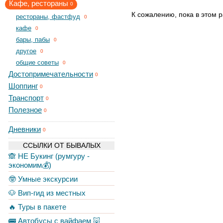
Кафе, рестораны
0
К сожалению, пока в этом р
рестораны, фастфуд
0
кафе
0
бары, пабы
0
другое
0
общие советы
0
Достопримечательности
0
Шоппинг
0
Транспорт
0
Полезное
0
Дневники
0
ССЫЛКИ ОТ БЫВАЛЫХ
🙈 НЕ Букинг (румгуру -
экономим💰)
🤓 Умные экскурсии
🐶 Вип-гид из местных
🔥 Туры в пакете
🚌 Автобусы с вайфаем 🐷