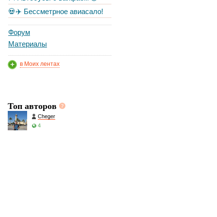
💀✈️ Бессметрное авиасало!
Форум
Материалы
в Моих лентах
Топ авторов
Cheger
4