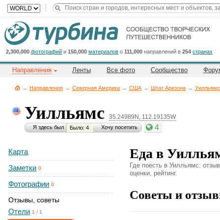
Title
Cейчас
на
сайте:
2,300,000
фотографий
и
150,000
материалов
о
111,000
направлений в
254
странах
Направления
Ленты
Все фото
Сообщество
Фору
→
Направления
→
Северная Америка
→
CША
→
Штат Аризона
→
Уилльямс
Уилльямс
35.24989N, 112.19135W
Button
4
Я здесь был
Хочу посетить
Было: 4
Еда в Уиллья
Карта
Где поесть в Уилльямс: отзы
Заметки
0
оценки, рейтинг.
Фотографии
0
Советы и отзыв
Отзывы, советы
Отели
1
/
1