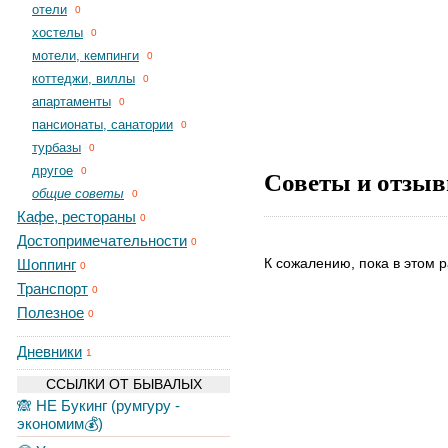
отели
0
хостелы
0
мотели, кемпинги
0
коттеджи, виллы
0
апартаменты
0
пансионаты, санатории
0
турбазы
0
другое
Советы и отзыв
0
общие советы
0
Кафе, рестораны
0
Достопримечательности
0
К сожалению, пока в этом р
Шоппинг
0
Транспорт
0
Полезное
0
Дневники
1
ССЫЛКИ ОТ БЫВАЛЫХ
🙈 НЕ Букинг (румгуру -
экономим💰)