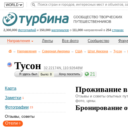
Title
Cейчас
на
сайте:
2,300,000
фотографий
и
150,000
материалов
о
111,000
направлений в
254
странах
Направления
Ленты
Все фото
Сообщество
Фору
→
Направления
→
Северная Америка
→
CША
→
Штат Аризона
→
Тусон
→
Тусон
32.22174N, 110.92648W
Button
21
Я здесь был
Хочу посетить
Было: 8
Проживание в
Карта
Отзывы и советы опытных пут
Заметки
1
фото, цены.
Бронирование о
Фотографии
23
Отзывы, советы
Отели
0