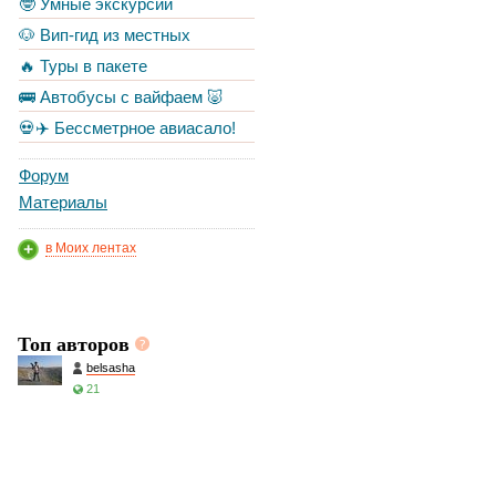
🤓 Умные экскурсии
🐶 Вип-гид из местных
🔥 Туры в пакете
🚌 Автобусы с вайфаем 🐷
💀✈️ Бессметрное авиасало!
Форум
Материалы
в Моих лентах
Топ авторов
belsasha
21