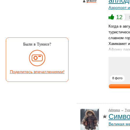
аплод
grau59
Аэропорт 
12
Когда в авг
туристическ
славном гор
Были в Тунисе?
Хаммамет из
Африку пар
Поделитесь впечатлениями!
8 фото
Африка
→
Тун
Симво
Великая ме