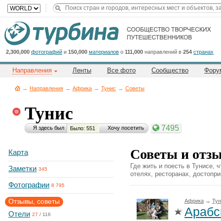
Title
Cейчас
на
сайте:
2,300,000
фотографий
и
150,000
материалов
о
111,000
направлений в
254
странах
Направления
Ленты
Все фото
Сообщество
Фору
→
Направления
→
Африка
→
Тунис
→
Советы
Тунис
Button
7495
Я здесь был
Хочу посетить
Было: 551
Советы и отз
Карта
Где жить и поесть в Тунисе, 
Заметки
345
отелях, ресторанах, достопр
Фотографии
8 795
Отзывы, советы
Африка
→
Тун
Арабс
Отели
27
/
116