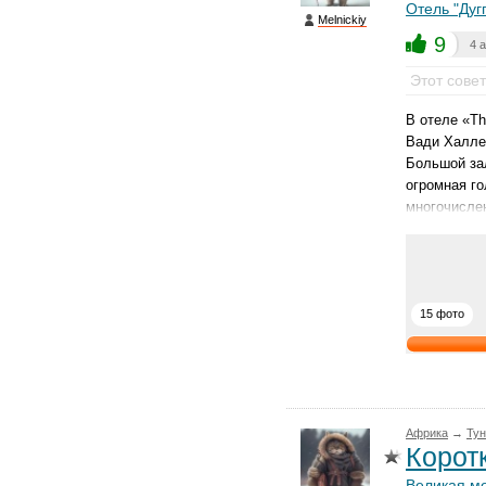
Отель "Дуг
Melnickiy
9
4 
Этот сове
В отеле «Th
Вади Халле
Большой за
огромная го
многочисле
15 фото
Африка
→
Тун
Корот
Великая м