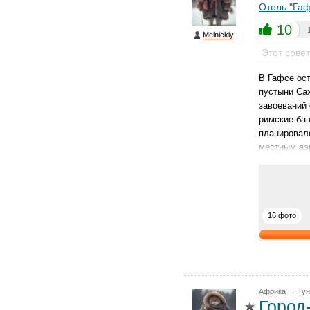
Отель "Гаф
10
Melnickiy
Этот сове
В Гафсе ост
пустыни Сах
завоеваний
римские бан
планировало
местным аэ
16 фото
Африка
→
Тун
Город