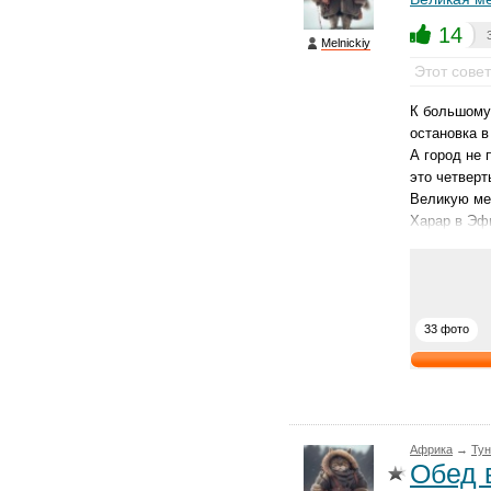
14
Melnickiy
Этот сове
К большому
остановка в
А город не 
это четверт
Великую меч
Харар в Э
33 фото
Африка
→
Тун
Обед 