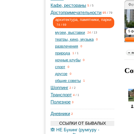
Фо
Кафе, рестораны
5
/
5
Достопримечательности
95
/
79
архитектура, памятники, парки
74
/
69
5 ф
музеи, выставки
24
/
13
театры, кино, музыка
0
развлечения
0
природа
в
1
/
1
ночные клубы
0
спорт
Со
0
другое
0
общие советы
1
Шоппинг
2
/
2
Транспорт
4
/
1
Полезное
3
Дневники
2
ССЫЛКИ ОТ БЫВАЛЫХ
🙈 НЕ Букинг (румгуру -