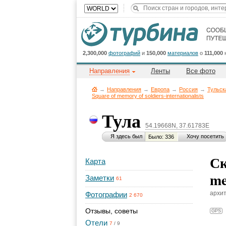
2,300,000
фотографий
и
150,000
материалов
о
111,000
Направления
Ленты
Все фото
→
Направления
→
Европа
→
Россия
→
Тульск
Square of memory of soldiers-internationalists
Тула
54.19668N, 37.61783E
Я здесь был
Хочу посетить
Было: 336
Ск
Карта
me
Заметки
61
архит
Фотографии
2 670
Отзывы, советы
GPS
Отели
7
/
9