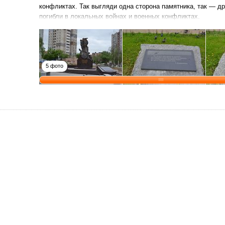
конфликтах. Так выгляди одна сторона памятника, так — др
погибли в локальных войнах и военных конфликтах.
5 фото