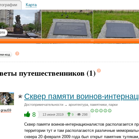
тографии
Карта
ото
ики-код
веты путешественников (1)
Сквер памяти воинов-интерна
Достопримечательности → архитектура, памятники, парки
grau59
8
13 июня 2019
|
9
|
298
Сквер памяти воинов-интернационалистов располагается пра
территории тут и там располагаются различные мемориальн
сквера 20 февраля 2009 года был открыт памятник тулякам