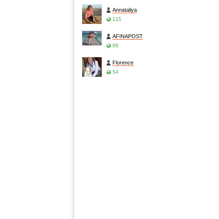
Annataliya
115
AFINAPOST
89
Florence
54