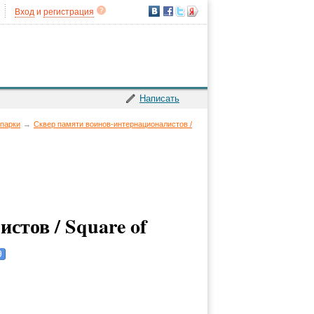
Вход
и
регистрация
Написать
 парки
→
Сквер памяти воинов-интернационалистов /
стов / Square of
9