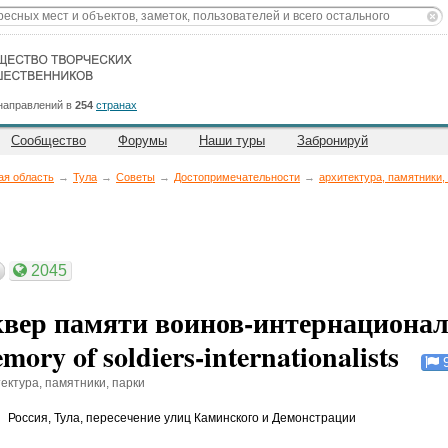
направлений в
254
странах
Сообщество
Форумы
Наши туры
Забронируй
ая область
→
Тула
→
Советы
→
Достопримечательности
→
архитектура, памятники,
2045
вер памяти воинов-интернационали
mory of soldiers-internationalists
ектура, памятники, парки
Россия
,
Тула, пересечение улиц Каминского и Демонстрации