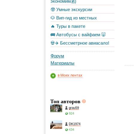
экономим💰)
🤓 Умные экскурсии
🐶 Вип-гид из местных
🔥 Туры в пакете
🚌 Автобусы с вайфаем 🐷
💀✈️ Бессметрное авиасало!
Форум
Материалы
в Моих лентах
Топ авторов
grau59
924
DK1974
434