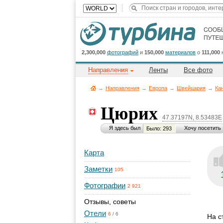
2,300,000
фотографий
и
150,000
материалов
о
111,000
Направления
Ленты
Все фото
→
Направления
→
Европа
→
Швейцария
→
Ка
Цюрих
47.37197N, 8.53483E
Я здесь был
Хочу посетить
Было: 293
Карта
Заметки
105
Фотографии
2 921
Отзывы, советы
Отели
6
/
6
На с