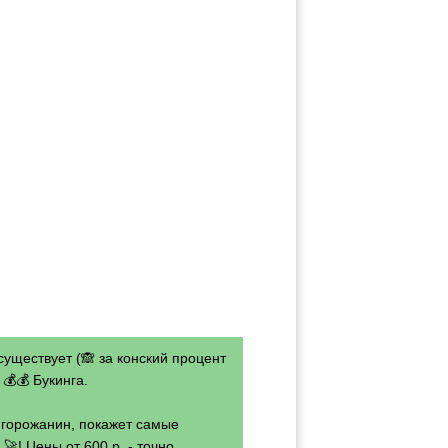
существует (🙈 за конский процент
💰💰 Букинга.
- горожанин, покажет самые
🚀! Цены от 600 р. - точно