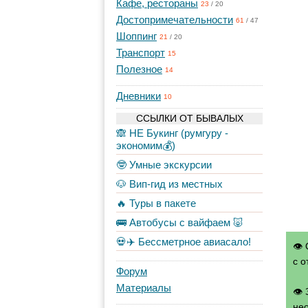
Кафе, рестораны
23
/
20
Достопримечательности
61
/
47
Шоппинг
21
/
20
Транспорт
15
Полезное
14
Дневники
10
ССЫЛКИ ОТ БЫВАЛЫХ
🙈 НЕ Букинг (румгуру -
экономим💰)
🤓 Умные экскурсии
🐶 Вип-гид из местных
🔥 Туры в пакете
🚌 Автобусы с вайфаем 🐷
💀✈️ Бессметрное авиасало!
👁 
с о
Форум
Материалы
👁
нео