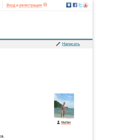
Вход
и
регистрация
Написать
Vazlav
ха.