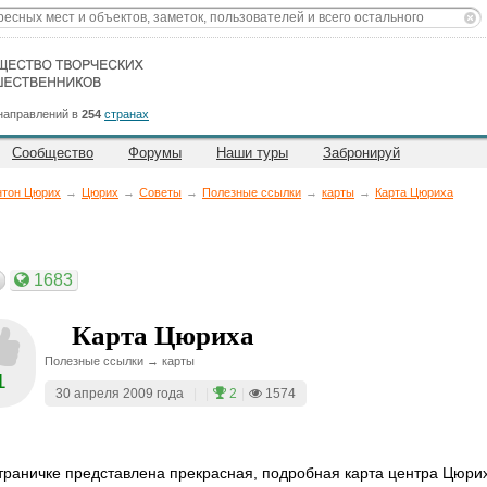
направлений в
254
странах
Сообщество
Форумы
Наши туры
Забронируй
нтон Цюрих
→
Цюрих
→
Советы
→
Полезные ссылки
→
карты
→
Карта Цюриха
1683
Карта Цюриха
Полезные ссылки → карты
1
30 апреля 2009 года
|
|
2
|
1574
траничке представлена прекрасная, подробная карта центра Цюри