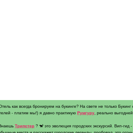
Отель как всегда бронируем на букинге? На свете не только Букинг 
телей - платим мы!) я давно практикую
Румгуру
, реально выгодней 
 Знаешь
Трипстер
? 🐒 это эволюция городских экскурсий. Вип-гид 
бычные места и расскажет городские легенды, пробовал, это огонь 