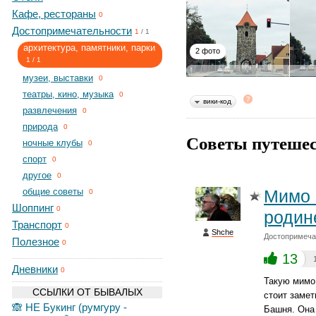
Кафе, рестораны
0
Достопримечательности
1
/
1
архитектура, памятники, парки
2 фото
1
/
1
музеи, выставки
0
театры, кино, музыка
0
вики-код
развлечения
0
природа
0
Советы путешес
ночные клубы
0
спорт
0
другое
0
общие советы
Мимо 
0
Шоппинг
0
родин
Транспорт
0
Shche
Достопримечат
Полезное
0
13
Дневники
0
Такую мимо
ССЫЛКИ ОТ БЫВАЛЫХ
стоит замет
🙈 НЕ Букинг (румгуру -
Башня. Она 