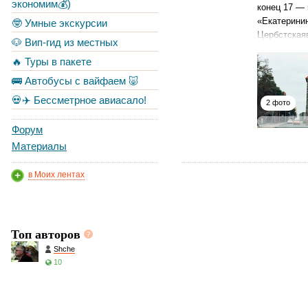
экономим💰)
конец 17 — 
«Екатеринин
🤓 Умные экскурсии
Цербстская
🐶 Вип-гид из местных
🔥 Туры в пакете
🚌 Автобусы с вайфаем 🐷
💀✈️ Бессметрное авиасало!
2 фото
Форум
Материалы
в Моих лентах
Топ авторов
Shche
10