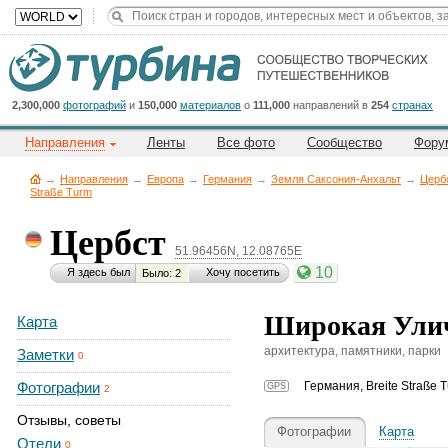
Title
Cейчас
на
сайте:
2,300,000
фотографий
и
150,000
материалов
о
111,000
направлений в
254
странах
Направления
Ленты
Все фото
Сообщество
Фору
→
Направления
→
Европа
→
Германия
→
Земля Саксония-Анхальт
→
Церб
Straße Turm
Цербст
Button
51.96456N, 12.08765E
10
Я здесь был
Хочу посетить
Было: 2
Широкая Уличн
Карта
архитектура, памятники, парки
Заметки
0
Фотографии
Германия
,
Breite Straße 
GPS
2
Отзывы, советы
Фотографии
Карта
Отели
0