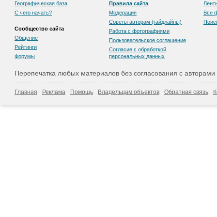
Географическая база
Правила сайта
Лент
С чего начать?
Модерация
Все 
Советы авторам (гайдлайны)
Поис
Сообщество сайта
Работа с фотографиями
Общение
Пользовательскоe соглашение
Рейтинги
Согласие с обработкой
Форумы
персональных данных
Перепечатка любых материалов без согласования с авторами
Главная
Реклама
Помощь
Владельцам объектов
Обратная связь
К