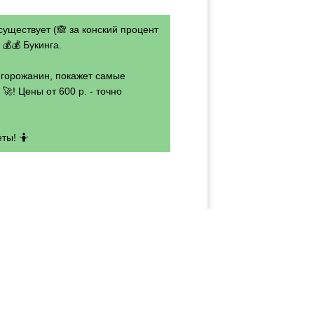
существует (🙈 за конский процент
💰💰 Букинга.
- горожанин, покажет самые
🚀! Цены от 600 р. - точно
ты! 🤷