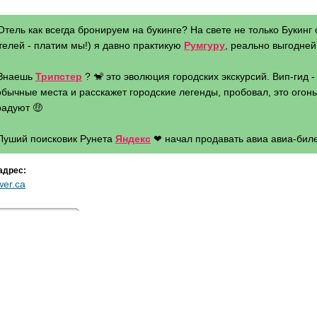
Отель как всегда бронируем на букинге? На свете не только Букинг 
телей - платим мы!) я давно практикую
Румгуру
, реально выгодней 
 Знаешь
Трипстер
? 🐒 это эволюция городских экскурсий. Вип-гид 
бычные места и расскажет городские легенды, пробовал, это огонь 
радуют 🤑
 Луший поисковик Рунета
Яндекс
❤ начал продавать авиа авиа-биле
адрес:
wer.ca
бор фотографии
Все фотографии одной лентой