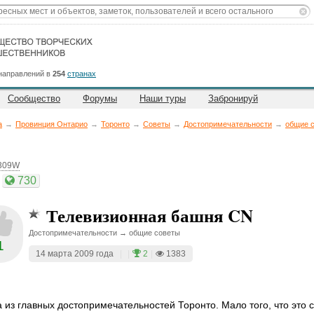
направлений в
254
странах
Сообщество
Форумы
Наши туры
Забронируй
а
→
Провинция Онтарио
→
Торонто
→
Советы
→
Достопримечательности
→
общие 
8309W
730
Телевизионная башня CN
Достопримечательности → общие советы
1
14 марта 2009 года
|
|
2
|
1383
 из главных достопримечательностей Торонто. Мало того, что это 