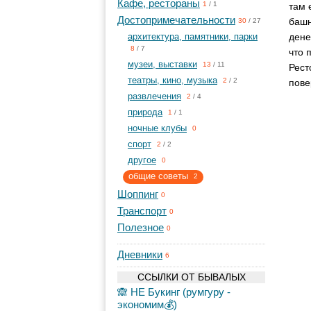
Кафе, рестораны
1
/
1
там 
Достопримечательности
башн
30
/
27
архитектура, памятники, парки
дене
8
/
7
что 
музеи, выставки
13
/
11
Рест
театры, кино, музыка
2
/
2
пове
развлечения
2
/
4
природа
1
/
1
ночные клубы
0
спорт
2
/
2
другое
0
общие советы
2
Шоппинг
0
Транспорт
0
Полезное
0
Дневники
6
ССЫЛКИ ОТ БЫВАЛЫХ
🙈 НЕ Букинг (румгуру -
экономим💰)