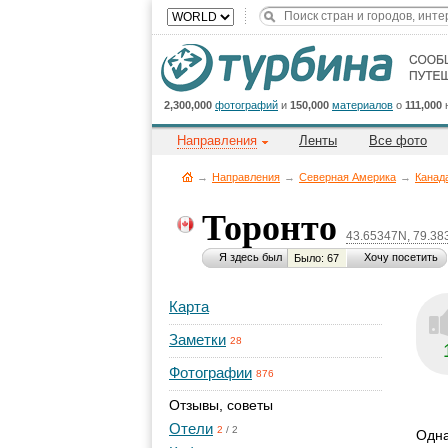
2,300,000
фотографий
и
150,000
материалов
о
111,000
Направления
Ленты
Все фото
→
Направления
→
Северная Америка
→
Канад
Торонто
43.65347N, 79.3
Я здесь был
Хочу посетить
Было: 67
Карта
Заметки
28
Фотографии
876
Отзывы, советы
Отели
2
/
2
Одна