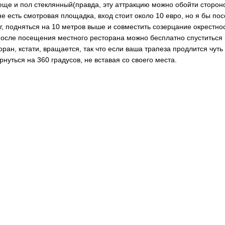
еще и пол стеклянный(правда, эту аттракцию можно обойти стороно
е есть смотровая площадка, вход стоит около 10 евро, но я бы по
г, подняться на 10 метров выше и совместить созерцание окрестн
после посещения местного ресторана можно бесплатно спуститься 
оран, кстати, вращается, так что если ваша трапеза продлится чуть
рнуться на 360 градусов, не вставая со своего места.