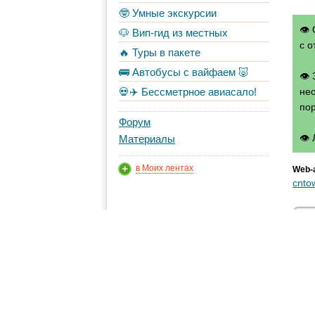
🤓 Умные экскурсии
👁 
🐶 Вип-гид из местных
с о
🔥 Туры в пакете
🚌 Автобусы с вайфаем 🐷
👁
💀✈️ Бессметрное авиасало!
нео
по
Форум
👁
Материалы
в Моих лентах
Web-
cnto
Вы
Топ авторов
DK1974
295
Shche
124