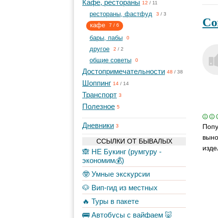
Кафе, рестораны
12
/
11
рестораны, фастфуд
3
/
3
Со
кафе
7
/
6
бары, пабы
0
другое
2
/
2
общие советы
0
Достопримечательности
48
/
38
Шоппинг
14
/
14
Транспорт
3
Полезное
5
Дневники
Попу
3
выно
ССЫЛКИ ОТ БЫВАЛЫХ
изде
🙈 НЕ Букинг (румгуру -
экономим💰)
🤓 Умные экскурсии
🐶 Вип-гид из местных
🔥 Туры в пакете
🚌 Автобусы с вайфаем 🐷