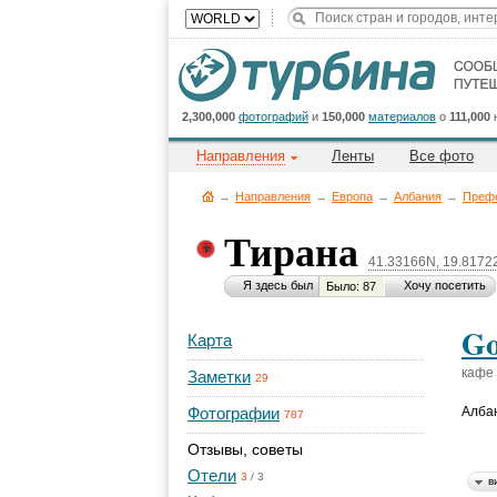
2,300,000
фотографий
и
150,000
материалов
о
111,000
Направления
Ленты
Все фото
→
Направления
→
Европа
→
Албания
→
Префе
Тирана
41.33166N, 19.8172
Я здесь был
Хочу посетить
Было: 87
Go
Карта
кафе
Заметки
29
Фотографии
Алба
787
Отзывы, советы
Отели
3
/
3
в