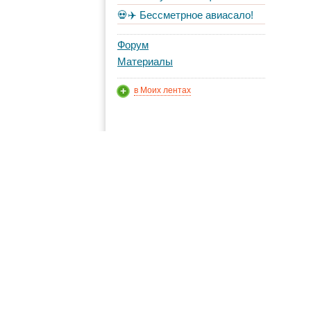
💀✈️ Бессметрное авиасало!
Форум
Материалы
в Моих лентах
Топ авторов
👁 
grau59
с о
293
👁
Vazlav
183
нео
по
Troll
103
👁
tarta
33
Реко
Пиц