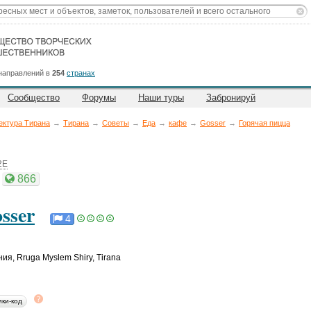
направлений в
254
странах
Сообщество
Форумы
Наши туры
Забронируй
ктура Тирана
→
Тирана
→
Советы
→
Еда
→
кафе
→
Gosser
→
Горячая пицца
2E
866
sser
4
ния
,
Rruga Myslem Shiry, Tirana
ики-код