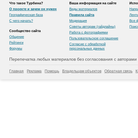
Что такое Турбина?
Ваша информация на сайте
Испо
О проекте и зачем он нужен
Виды материалов
Напр
Географическая база
Правила сайта
Лент
С чего начать?
Модерация
Все 
Советы авторам (гайдлайны)
Поис
Сообщество сайта
Работа с фотографиями
Общение
Пользовательскоe соглашение
Рейтинги
Согласие с обработкой
Форумы
персональных данных
Перепечатка любых материалов без согласования с авторами
Главная
Реклама
Помощь
Владельцам объектов
Обратная связь
К