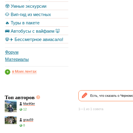
🤓 Умные экскурсии
🐶 Вип-гид из местных
🔥 Туры в пакете
🚌 Автобусы с вайфаем 🐷
💀✈️ Бессметрное авиасало!
Форум
Материалы
в Моих лентах
Топ авторов
Есть, что сказать о Черно
MariKler
1—1 из 1 совета
12
grau59
8