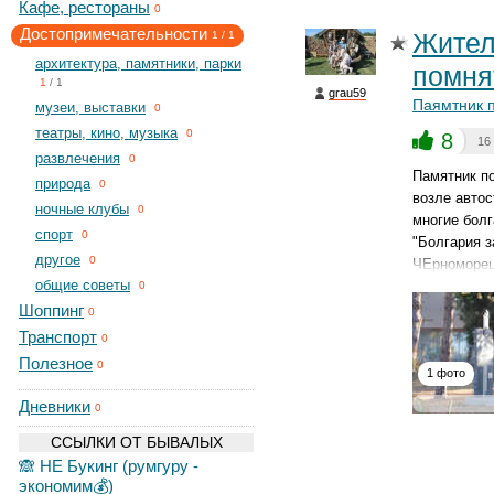
Кафе, рестораны
0
Достопримечательности
Жител
1
/
1
архитектура, памятники, парки
помня
1
/
1
grau59
Паямтник 
музеи, выставки
0
театры, кино, музыка
0
8
16
развлечения
0
Памятник п
природа
0
возле автос
ночные клубы
0
многие болг
спорт
0
"Болгария з
другое
0
ЧЕрноморец
общие советы
0
Шоппинг
0
Транспорт
0
Полезное
0
1 фото
Дневники
0
ССЫЛКИ ОТ БЫВАЛЫХ
🙈 НЕ Букинг (румгуру -
экономим💰)