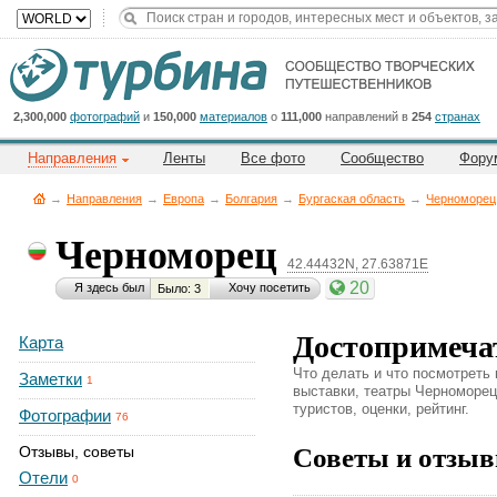
Title
Cейчас
на
сайте:
2,300,000
фотографий
и
150,000
материалов
о
111,000
направлений в
254
странах
Направления
Ленты
Все фото
Сообщество
Фору
→
Направления
→
Европа
→
Болгария
→
Бургаская область
→
Черноморец
Черноморец
42.44432N, 27.63871E
Button
20
Я здесь был
Хочу посетить
Было: 3
Достопримеча
Карта
Что делать и что посмотреть
Заметки
1
выставки, театры Черноморец.
туристов, оценки, рейтинг.
Фотографии
76
Советы и отзыв
Отзывы, советы
Отели
0