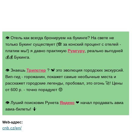
👁 Отель как всегда бронируем на букинге? На свете не
только Букинг существует (🙈 за конский процент с отелей -
платим мы!) я давно практикую
Румгуру
, реально выгодней
💰💰 Букинга.
👁 Знаешь
Трипстер
? 🐒 это эволюция городских экскурсий.
Вип-гид - горожанин, покажет самые необычные места и
расскажет городские легенды, пробовал, это огонь 🚀! Цены
от 600 р. - точно порадуют 🤑
👁 Луший поисковик Рунета
Яндекс
❤ начал продавать авиа
авиа-билеты! 🤷
Web-адрес:
cnb.cz/en/