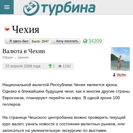
Title
Cейчас
Чехия
на
сайте:
34209
Я здесь был
Хочу посетить
Было: 2047
Валюта в Чехии
Общее → разное
23 апреля 2009 года
|
|
2
|
1242
Button
Vazlav
Национальной валютой Республики Чехия является крона.
Однако в ближайшем будущем чехи, как и многие другие страны
Евросоюза, планируют перейти на евро. В одной кроне 100
геллеров.
На странице Чешского центробанка можно проверить текущий
курс валют, узнать новости о состоянии валютных рынков, или
записаться на увлекательную экскурсию по выставке,