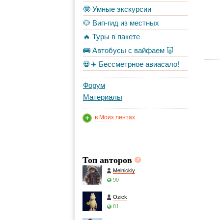
🤓 Умные экскурсии
🐶 Вип-гид из местных
🔥 Туры в пакете
🚌 Автобусы с вайфаем 🐷
💀✈️ Бессметрное авиасало!
Форум
Материалы
в Моих лентах
Топ авторов
Melnickiy
90
Ozick
81