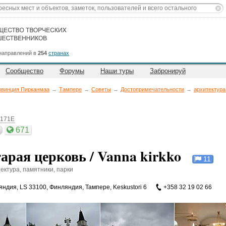
направлений в
254
странах
Сообщество
Форумы
Наши туры
Забронируй
овинция Пирканмаа
→
Тампере
→
Советы
→
Достопримечательности
→
архитектура
6171E
671
арая церковь / Vanna kirkko
11
ектура, памятники, парки
яндия
,
LS 33100, Финляндия, Тампере, Keskustori 6
+358 32 19 02 66