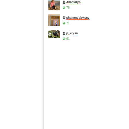
Annataliya
76
shamrovaleksey
71
p_krysa
61