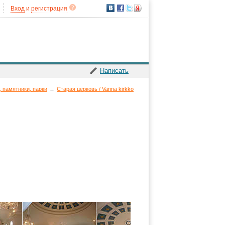
Вход
и
регистрация
Написать
, памятники, парки
→
Старая церковь / Vanna kirkko