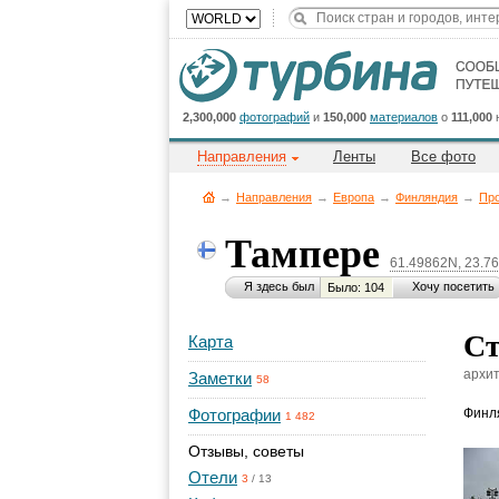
2,300,000
фотографий
и
150,000
материалов
о
111,000
Направления
Ленты
Все фото
→
Направления
→
Европа
→
Финляндия
→
Пр
Тампере
61.49862N, 23.7
Я здесь был
Хочу посетить
Было: 104
Ст
Карта
архит
Заметки
58
Фотографии
Финл
1 482
Отзывы, советы
Отели
3
/
13