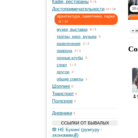
Кафе, рестораны
5
/
5
Достопримечательности
10 
23
/
16
архитектура, памятники, парки
11
/
10
музеи, выставки
8
/
5
в
театры, кино, музыка
0
развлечения
2
/
2
Со
природа
0
/
1
ночные клубы
0
спорт
1
/
2
другое
0
общие советы
1
Шоппинг
0
Транспорт
5
Полезное
2
Дневники
3
ССЫЛКИ ОТ БЫВАЛЫХ
🙈 НЕ Букинг (румгуру -
экономим💰)