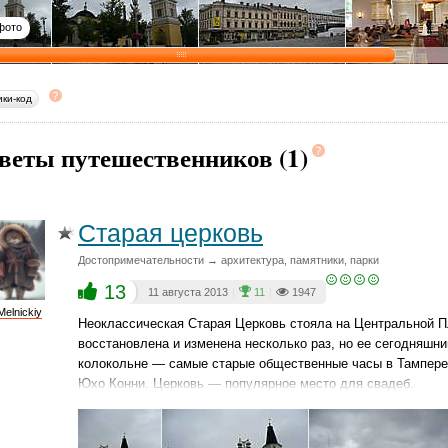
фото
ики-код
веты путешественников (1)
Старая церковь
Достопримечательности → архитектура, памятники, парки
13
11 августа 2013
|
11
|
1947
Melnickiy
Неоклассическая Старая Церковь стояла на Центральной П
восстановлена и изменена несколько раз, но ее сегодняшний
колокольне — самые старые общественные часы в Тампере,
Юхо Конни. Церковь — популярное место для свадеб.