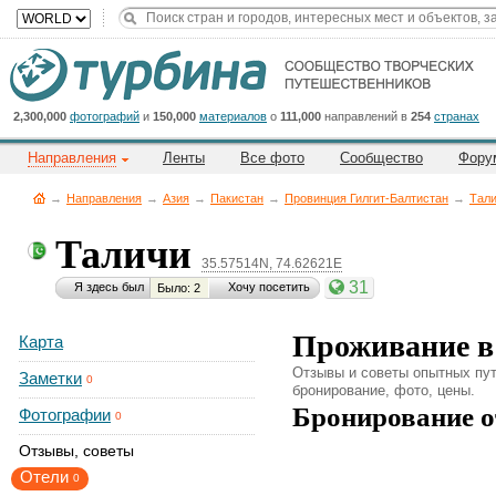
Title
Cейчас
на
сайте:
2,300,000
фотографий
и
150,000
материалов
о
111,000
направлений в
254
странах
Направления
Ленты
Все фото
Сообщество
Фору
→
Направления
→
Азия
→
Пакистан
→
Провинция Гилгит-Балтистан
→
Тал
Таличи
35.57514N, 74.62621E
Button
31
Я здесь был
Хочу посетить
Было: 2
Проживание в
Карта
Отзывы и советы опытных пут
Заметки
0
бронирование, фото, цены.
Бронирование о
Фотографии
0
Отзывы, советы
Отели
0