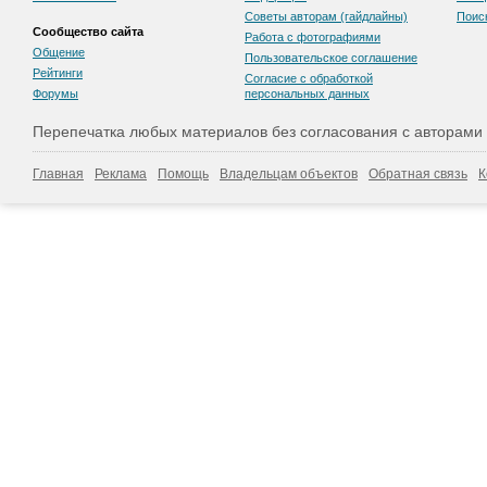
Советы авторам (гайдлайны)
Поис
Сообщество сайта
Работа с фотографиями
Общение
Пользовательскоe соглашение
Рейтинги
Согласие с обработкой
Форумы
персональных данных
Перепечатка любых материалов без согласования с авторами
Главная
Реклама
Помощь
Владельцам объектов
Обратная связь
К