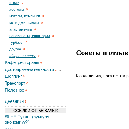
отели
0
хостелы
0
мотели, кемпинги
0
коттеджи, виллы
0
апартаменты
0
пансионаты, санатории
0
турбазы
0
другое
Советы и отзыв
0
общие советы
0
Кафе, рестораны
0
Достопримечательности
1
/
1
К сожалению, пока в этом р
Шоппинг
0
Транспорт
0
Полезное
0
Дневники
1
ССЫЛКИ ОТ БЫВАЛЫХ
🙈 НЕ Букинг (румгуру -
экономим💰)