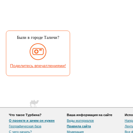
Были в городе Таличи?
Поделитесь впечатлениями!
Что такое Турбина?
Ваша информация на сайте
Испо
О проекте и зачем он нужен
Виды материалов
Напр
Географическая база
Правила сайта
Лент
С чего начать?
Модерация
Все 