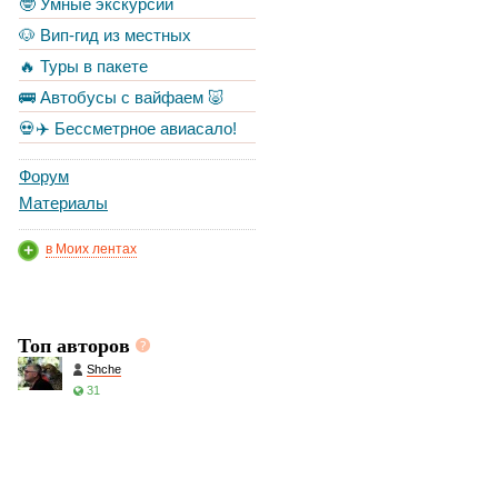
🤓 Умные экскурсии
🐶 Вип-гид из местных
🔥 Туры в пакете
🚌 Автобусы с вайфаем 🐷
💀✈️ Бессметрное авиасало!
Форум
Материалы
в Моих лентах
Топ авторов
Shche
31