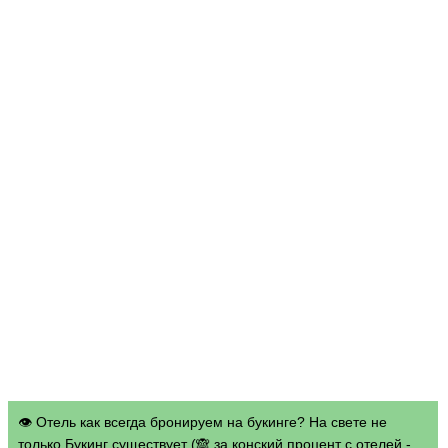
👁 Отель как всегда бронируем на букинге? На свете не
только Букинг существует (🙈 за конский процент с отелей -