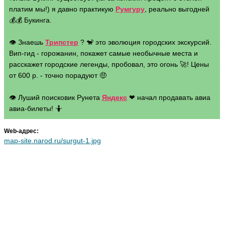
платим мы!) я давно практикую
Румгуру
, реально выгодней
💰💰 Букинга.
👁 Знаешь
Трипстер
? 🐒 это эволюция городских экскурсий.
Вип-гид - горожанин, покажет самые необычные места и
расскажет городские легенды, пробовал, это огонь 🚀! Цены
от 600 р. - точно порадуют 🤑
👁 Луший поисковик Рунета
Яндекс
❤ начал продавать авиа
авиа-билеты! 🤷
Web-адрес:
map-site.narod.ru/surgut-1.jpg