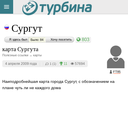
Title
Cейчас
Сургут
на
сайте:
803
Я здесь был
Хочу посетить
Было: 84
карта Сургута
Полезные ссылки → карты
4 апреля 2009 года
|
|
|
11
|
57694
1 (1)
Button
FT85
Наиподробнейшая карта города Сургут, с обозначением на
плане чуть ли не каждого дома