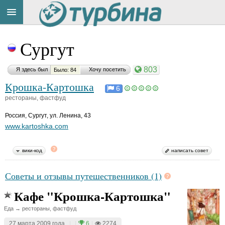
Title
Cейчас
Сургут
на
сайте:
803
Я здесь был
Хочу посетить
Было: 84
Крошка-Картошка
6
рестораны, фастфуд
Россия
,
Сургут, ул. Ленина, 43
Button
www.kartoshka.com
вики-код
написать совет
Советы и отзывы путешественников (1)
Кафе "Крошка-Картошка"
Еда → рестораны, фастфуд
27 марта 2009 года
|
|
6
|
2274