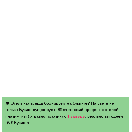
👁 Отель как всегда бронируем на букинге? На свете не
только Букинг существует (🙈 за конский процент с отелей -
платим мы!) я давно практикую
Румгуру
, реально выгодней
💰💰 Букинга.