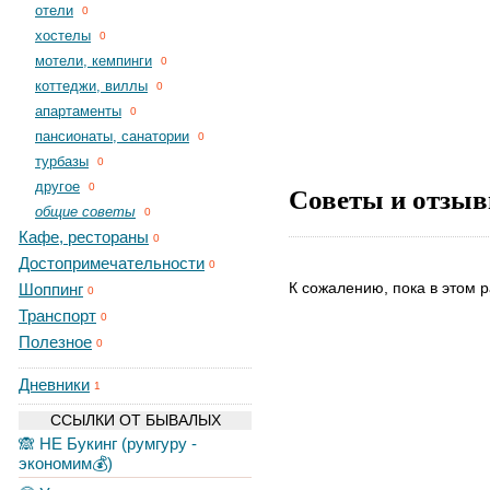
отели
0
хостелы
0
мотели, кемпинги
0
коттеджи, виллы
0
апартаменты
0
пансионаты, санатории
0
турбазы
0
другое
Советы и отзыв
0
общие советы
0
Кафе, рестораны
0
Достопримечательности
0
К сожалению, пока в этом р
Шоппинг
0
Транспорт
0
Полезное
0
Дневники
1
ССЫЛКИ ОТ БЫВАЛЫХ
🙈 НЕ Букинг (румгуру -
экономим💰)