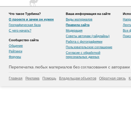
Что такое Турбина?
Ваша информация на сайте
Испо
О проекте и зачем он нужен
Виды материалов
Напр
Географическая база
Правила сайта
Лент
С чего начать?
Модерация
Все 
Советы авторам (гайдлайны)
Поис
Сообщество сайта
Работа с фотографиями
Общение
Пользовательскоe соглашение
Рейтинги
Согласие с обработкой
Форумы
персональных данных
Перепечатка любых материалов без согласования с авторами
Главная
Реклама
Помощь
Владельцам объектов
Обратная связь
К