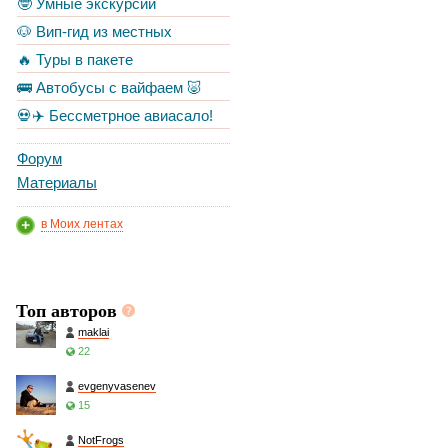
🤓 Умные экскурсии
🐶 Вип-гид из местных
🔥 Туры в пакете
🚌 Автобусы с вайфаем 🐷
💀✈️ Бессметрное авиасало!
Форум
Материалы
в Моих лентах
Топ авторов
maklai
22
evgenyvasenev
15
NotFrogs