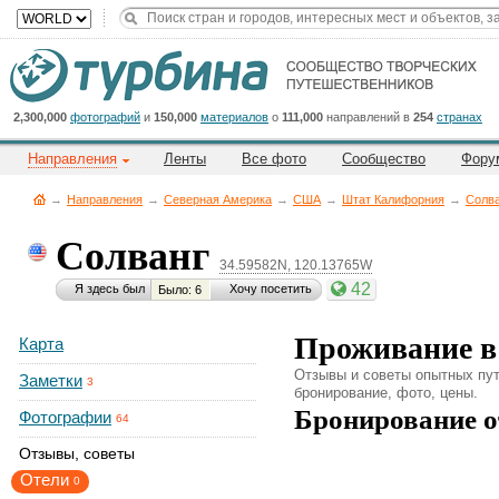
Title
Cейчас
на
сайте:
2,300,000
фотографий
и
150,000
материалов
о
111,000
направлений в
254
странах
Направления
Ленты
Все фото
Сообщество
Фору
→
Направления
→
Северная Америка
→
CША
→
Штат Калифорния
→
Солва
Солванг
34.59582N, 120.13765W
Button
42
Я здесь был
Хочу посетить
Было: 6
Проживание в
Карта
Отзывы и советы опытных пут
Заметки
3
бронирование, фото, цены.
Бронирование о
Фотографии
64
Отзывы, советы
Отели
0