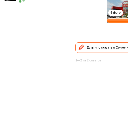
31
6 фото
Есть, что сказать о Солне
1—2 из 2 советов