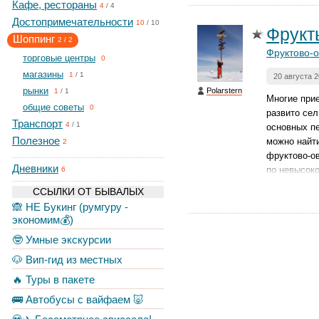
Кафе, рестораны
4
/
4
Достопримечательности
10
/
10
Фрукт
Шоппинг
2
/
2
Фруктово-
торговые центры
0
магазины
1
/
1
20 августа 
рынки
Polarstern
1
/
1
Многие прие
общие советы
0
развито сел
Транспорт
4
/
1
основных п
Полезное
можно найти
2
фруктово-ов
Дневники
по невысоко
6
ССЫЛКИ ОТ БЫВАЛЫХ
🙈 НЕ Букинг (румгуру -
экономим💰)
🤓 Умные экскурсии
🐶 Вип-гид из местных
🔥 Туры в пакете
🚌 Автобусы с вайфаем 🐷