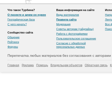
Что такое Турбина?
Ваша информация на сайте
Испо
О проекте и зачем он нужен
Виды материалов
Напр
Географическая база
Правила сайта
Лент
С чего начать?
Модерация
Все 
Советы авторам (гайдлайны)
Поис
Сообщество сайта
Работа с фотографиями
Общение
Пользовательскоe соглашение
Рейтинги
Согласие с обработкой
Форумы
персональных данных
Перепечатка любых материалов без согласования с авторами
Главная
Реклама
Помощь
Владельцам объектов
Обратная связь
К