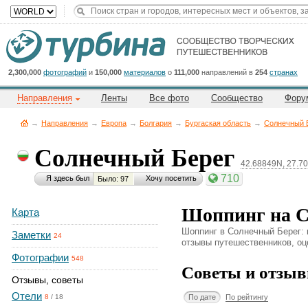
Title
Cейчас
на
сайте:
2,300,000
фотографий
и
150,000
материалов
о
111,000
направлений в
254
странах
Направления
Ленты
Все фото
Сообщество
Фору
→
Направления
→
Европа
→
Болгария
→
Бургаская область
→
Солнечный 
Солнечный Берег
42.68849N, 27.7
Button
710
Я здесь был
Хочу посетить
Было: 97
Шоппинг на С
Карта
Шоппинг в Солнечный Берег: м
Заметки
24
отзывы путешественников, оце
Фотографии
548
Советы и отзыв
Отзывы, советы
Отели
По дате
По рейтингу
8
/
18