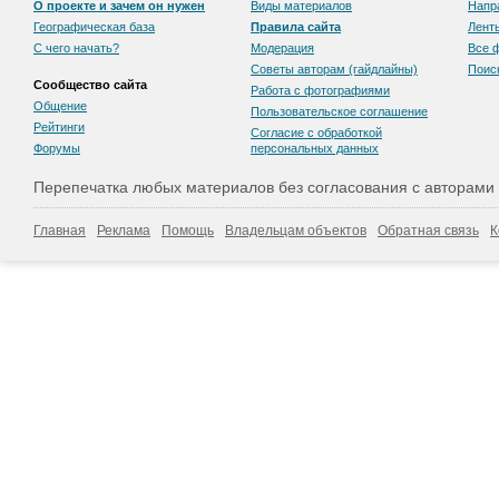
О проекте и зачем он нужен
Виды материалов
Напр
Географическая база
Правила сайта
Лент
С чего начать?
Модерация
Все 
Советы авторам (гайдлайны)
Поис
Сообщество сайта
Работа с фотографиями
Общение
Пользовательскоe соглашение
Рейтинги
Согласие с обработкой
Форумы
персональных данных
Перепечатка любых материалов без согласования с авторами
Главная
Реклама
Помощь
Владельцам объектов
Обратная связь
К