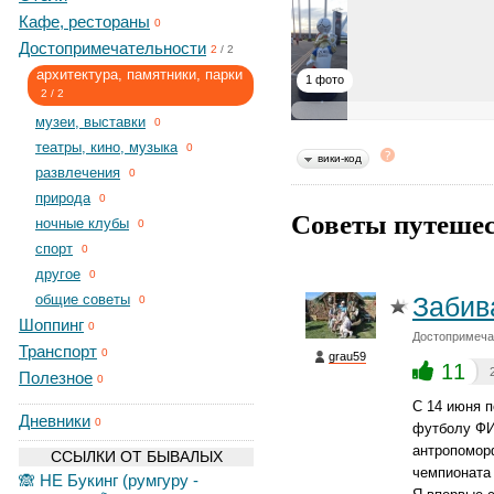
Кафе, рестораны
0
Достопримечательности
2
/
2
архитектура, памятники, парки
1 фото
2
/
2
музеи, выставки
0
театры, кино, музыка
0
вики-код
развлечения
0
природа
0
Советы путешес
ночные клубы
0
спорт
0
другое
0
общие советы
Забив
0
Шоппинг
0
Достопримечат
Транспорт
0
grau59
11
Полезное
0
С 14 июня п
Дневники
0
футболу ФИ
антропомор
ССЫЛКИ ОТ БЫВАЛЫХ
чемпионата 
🙈 НЕ Букинг (румгуру -