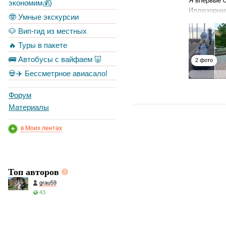
Я впервые с
экономим💰)
Иллюзорная 
🤓 Умные экскурсии
🐶 Вип-гид из местных
🔥 Туры в пакете
🚌 Автобусы с вайфаем 🐷
2 фото
💀✈️ Бессметрное авиасало!
Форум
Материалы
в Моих лентах
Топ авторов
grau59
43