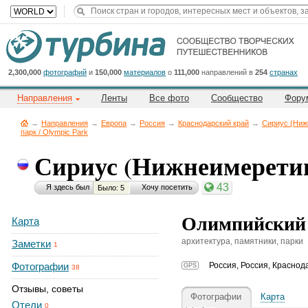
Title
Cейчас
на
сайте:
2,300,000
фотографий
и
150,000
материалов
о
111,000
направлений в
254
странах
Направления
Ленты
Все фото
Сообщество
Фору
→
Направления
→
Европа
→
Россия
→
Краснодарский край
→
Сириус (Ниж
парк / Olympic Park
Сириус (Нижнеимерети
Button
43
Я здесь был
Хочу посетить
Было: 5
Олимпийский 
Карта
архитектура, памятники, парки
Заметки
1
Фотографии
Россия
,
Россия, Краснод
GPS
38
Отзывы, советы
Фотографии
Карта
Отели
0