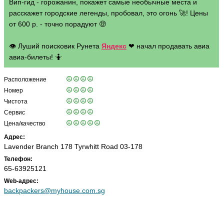
Вип-гид - горожанин, покажет самые необычные места и
расскажет городские легенды, пробовал, это огонь 🚀! Цены
от 600 р. - точно порадуют 🤑
👁 Луший поисковик Рунета
Яндекс
❤ начал продавать авиа
авиа-билеты! 🤷
Расположение
Номер
Чистота
Сервис
Цена/качество
Адрес:
Lavender Branch 178 Tyrwhitt Road 03-178
Телефон:
65-63925121
Web-адрес:
backpackers@myhouse.com.sg