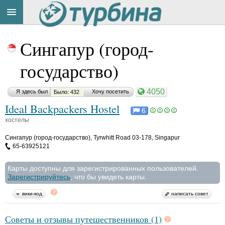
Title
Cейчас
Сингапур (город-
на
сайте:
государство)
4050
Я здесь был
Хочу посетить
Было: 432
Ideal Backpackers Hostel
6
хостелы
Button
Сингапур (город-государство)
,
Tyrwhitt Road 03-178, Singapur
65-63925121
Карты доступны для зарегистрированных пользователей.
Зарегистрируйтесь
, что бы увидеть карты.
вики-код
написать совет
Советы и отзывы путешественников (1)