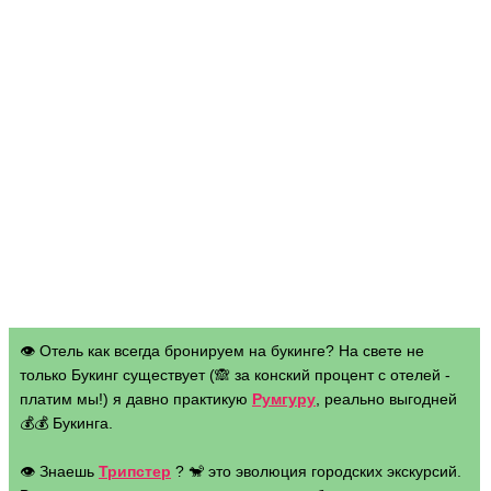
👁 Отель как всегда бронируем на букинге? На свете не
только Букинг существует (🙈 за конский процент с отелей -
платим мы!) я давно практикую
Румгуру
, реально выгодней
💰💰 Букинга.
👁 Знаешь
Трипстер
? 🐒 это эволюция городских экскурсий.