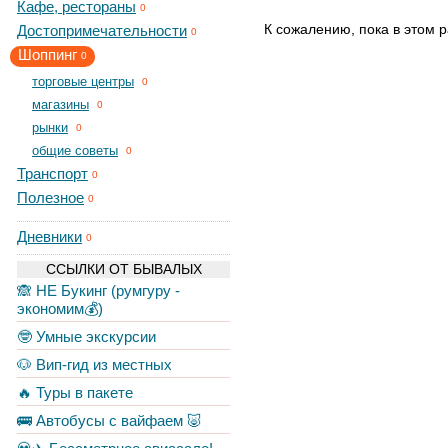
Кафе, рестораны
0
К сожалению, пока в этом р
Достопримечательности
0
Шоппинг
0
торговые центры
0
магазины
0
рынки
0
общие советы
0
Транспорт
0
Полезное
0
Дневники
0
ССЫЛКИ ОТ БЫВАЛЫХ
🙈 НЕ Букинг (румгуру -
экономим💰)
🤓 Умные экскурсии
🐶 Вип-гид из местных
🔥 Туры в пакете
🚌 Автобусы с вайфаем 🐷