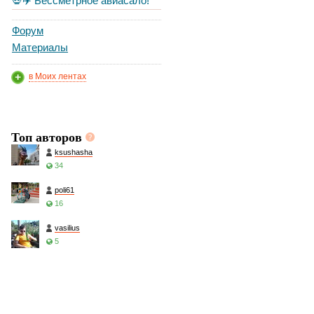
💀✈️ Бессметрное авиасало!
Форум
Материалы
в Моих лентах
Топ авторов
ksushasha
34
poli61
16
vasilius
5