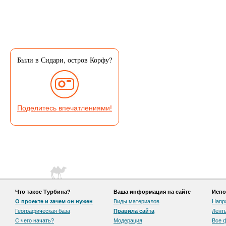
Были в Сидари, остров Корфу?
Поделитесь впечатлениями!
Что такое Турбина?
Ваша информация на сайте
Испо
О проекте и зачем он нужен
Виды материалов
Напр
Географическая база
Правила сайта
Лент
С чего начать?
Модерация
Все 