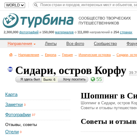
Title
Cейчас
на
сайте:
2,300,000
фотографий
и
150,000
материалов
о
111,000
направлений в
254
странах
Направления
Ленты
Все фото
Сообщество
Фору
→
Направления
→
Европа
→
Греция
→
Ионические острова
→
Сидари, ост
Сидари, остров Корфу
39.7
Button
55
Я здесь был
Хочу посетить
Было: 6
Шоппинг в Си
Карта
Шоппинг в Сидари, остров Кор
Заметки
3
Советы и отзывы путешественн
Фотографии
37
Советы и отзыв
Отзывы, советы
Отели
0