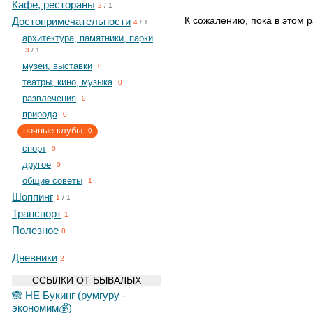
Кафе, рестораны
2
/
1
К сожалению, пока в этом р
Достопримечательности
4
/
1
архитектура, памятники, парки
3
/
1
музеи, выставки
0
театры, кино, музыка
0
развлечения
0
природа
0
ночные клубы
0
спорт
0
другое
0
общие советы
1
Шоппинг
1
/
1
Транспорт
1
Полезное
0
Дневники
2
ССЫЛКИ ОТ БЫВАЛЫХ
🙈 НЕ Букинг (румгуру -
экономим💰)