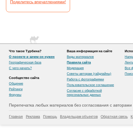
Поделитесь впечатлениями!
Что такое Турбина?
Ваша информация на сайте
Испо
О проекте и зачем он нужен
Виды материалов
Напр
Географическая база
Правила сайта
Лент
С чего начать?
Модерация
Все 
Советы авторам (гайдлайны)
Поис
Сообщество сайта
Работа с фотографиями
Общение
Пользовательскоe соглашение
Рейтинги
Согласие с обработкой
Форумы
персональных данных
Перепечатка любых материалов без согласования с авторами
Главная
Реклама
Помощь
Владельцам объектов
Обратная связь
К