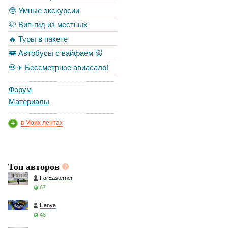
🤓 Умные экскурсии
🐶 Вип-гид из местных
🔥 Туры в пакете
🚌 Автобусы с вайфаем 🐷
💀✈️ Бессметрное авиасало!
Форум
Материалы
в Моих лентах
Топ авторов
FarEasterner
67
Hanya
48