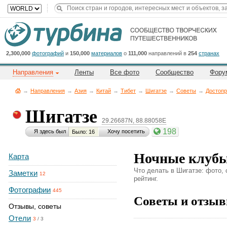
Title
Cейчас
на
сайте:
2,300,000
фотографий
и
150,000
материалов
о
111,000
направлений в
254
странах
Направления
Ленты
Все фото
Сообщество
Фору
→
Направления
→
Азия
→
Китай
→
Тибет
→
Шигатзе
→
Советы
→
Достопр
Шигатзе
29.26687N, 88.88058E
Button
198
Я здесь был
Хочу посетить
Было: 16
Ночные клуб
Карта
Что делать в Шигатзе: фото,
Заметки
12
рейтинг.
Фотографии
445
Советы и отзыв
Отзывы, советы
Отели
3
/
3