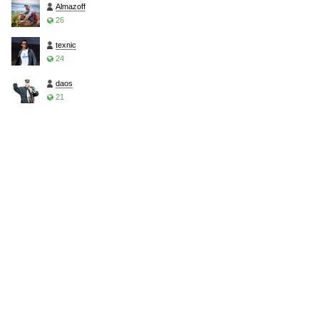
Almazoff
26
texnic
24
daos
21