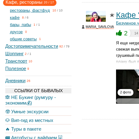
Кафе, рестораны
20
/
17
рестораны, фастфуд
10
/
10
Кафе 
кафе
8
/
6
Безумное 
бары, пабы
1
/
1
MARIA_SAVILOVA
другое
2
0
14
общие советы
1
Я еще нигде
Достопримечательности
92
/
79
свежая вып
Шоппинг
2
/
1
грушевый пи
Транспорт
плану был п
10
Полезное
9
Дневники
26
ССЫЛКИ ОТ БЫВАЛЫХ
2 фото
🙈 НЕ Букинг (румгуру -
экономим💰)
🤓 Умные экскурсии
🐶 Вип-гид из местных
🔥 Туры в пакете
🚌 Автобусы с вайфаем 🐷