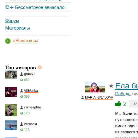
💀✈️ Бессметрное авиасало!
Форум
Материалы
в Моих лентах
Топ авторов
grau59
652
Ела б
VilliVonka
Победа
Еда
395
MARIA_SAVILOVA
2
12
crimeaphile
128
Мы были тол
путеводител
veruncia
имеет один 
116
из первого 