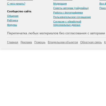
С чего начать?
Модерация
Все 
Советы авторам (гайдлайны)
Поис
Сообщество сайта
Работа с фотографиями
Общение
Пользовательскоe соглашение
Рейтинги
Согласие с обработкой
Форумы
персональных данных
Перепечатка любых материалов без согласования с авторами
Главная
Реклама
Помощь
Владельцам объектов
Обратная связь
К