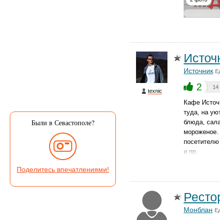
Источ
Источник
Е
2
14
texnic
Кафе Источ
туда, на ую
Были в Севастополе?
блюда, сала
мороженое.
посетителю
и пр.
Поделитесь впечатлениями!
Ресто
Монблан
Е