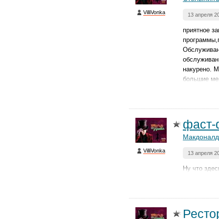
VilliVonka
13 апреля 2
приятное за
программы,п
Обслуживан
обслуживани
накурено. М
большие ме
фаст-
Макдоналд
VilliVonka
13 апреля 2
Ну что здес
Ресто