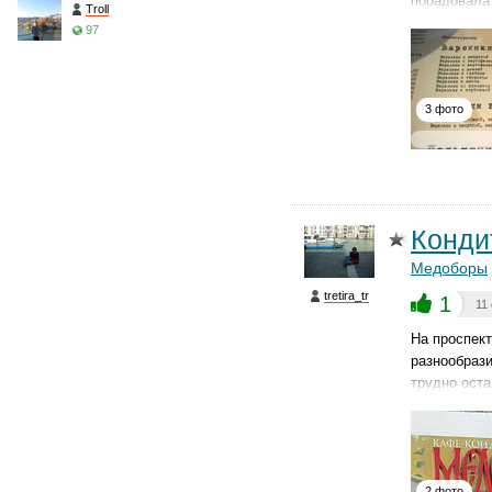
порадовала
Troll
97
3 фото
Конди
Медоборы
tretira_tr
1
11
На проспект
разнообрази
трудно оста
2 фото