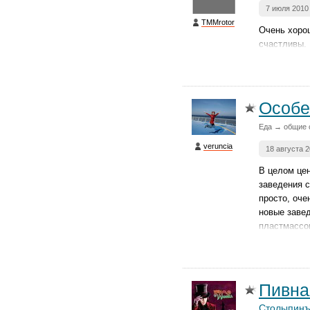
7 июля 2010
TMMrotor
Очень хоро
счастливы.
Особе
Еда → общие 
veruncia
18 августа 
В целом це
заведения с
просто, оче
новые заве
пластмассо
Пивна
Столыпин