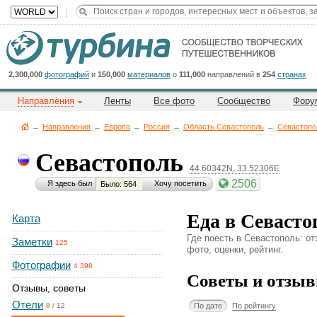
Title
Cейчас
на
сайте:
2,300,000
фотографий
и
150,000
материалов
о
111,000
направлений в
254
странах
Направления
Ленты
Все фото
Сообщество
Фору
→
Направления
→
Европа
→
Россия
→
Область Севастополь
→
Севастопо
Севастополь
44.60342N, 33.52306E
Button
2506
Я здесь был
Хочу посетить
Было: 564
Еда в Севасто
Карта
Где поесть в Севастополь: о
Заметки
125
фото, оценки, рейтинг.
Фотографии
4 398
Советы и отзыв
Отзывы, советы
Отели
По дате
По рейтингу
8
/
12