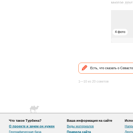
многое друг
4 фото
Есть, что сказать о Севаст
1—10 из 20 советов
Что такое Турбина?
Ваша информация на сайте
Испо
О проекте и зачем он нужен
Виды материалов
Напр
Географическая база
Правила сайта
Лент