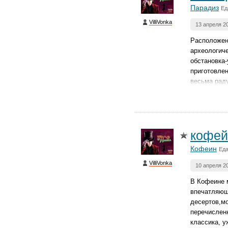
Парадиз
Ед
VilliVonka
13 апреля 2
Расположен 
археологиче
обстановка-
приготовле
весьма раду
кофей
Кофеин
Ед
VilliVonka
10 апреля 2
В Кофеине м
впечатляющи
десертов,мо
перечисленн
классика, у