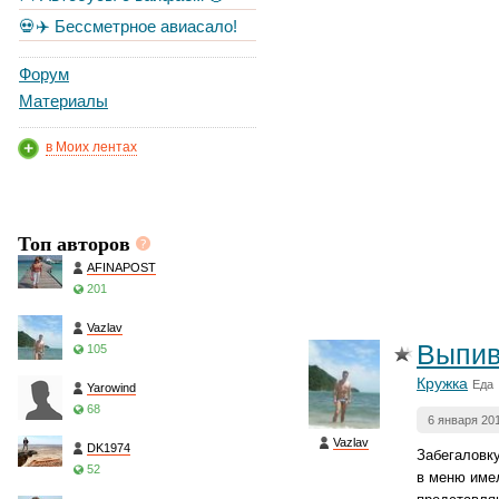
💀✈️ Бессметрное авиасало!
Форум
Материалы
в Моих лентах
Топ авторов
AFINAPOST
201
Vazlav
Выпив
105
Кружка
Еда 
Yarowind
68
6 января 20
Vazlav
DK1974
Забегаловку
52
в меню име