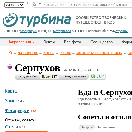
Title
Cейчас
на
сайте:
2,300,000
фотографий
и
150,000
материалов
о
111,000
направлений в
254
странах
Направления
Ленты
Все фото
Сообщество
Фору
→
Направления
→
Европа
→
Россия
→
Москва и Московская область
→
Се
Серпухов
54.92061N, 37.41690E
Button
707
Я здесь был
Хочу посетить
Было: 137
Еда в Серпухо
Карта
Где поесть в Серпухов: отзы
Заметки
23
оценки, рейтинг.
Фотографии
885
Советы и отзыв
Отзывы, советы
Отели
По дате
По рейтингу
6
/
4