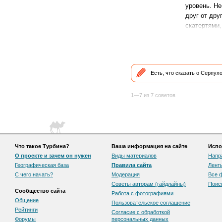
уровень. Не
друг от дру
скатертями,
Есть, что сказать о Серпух
1—7 из 7 советов
Что такое Турбина?
Ваша информация на сайте
Испо
О проекте и зачем он нужен
Виды материалов
Напр
Географическая база
Правила сайта
Лент
С чего начать?
Модерация
Все 
Советы авторам (гайдлайны)
Поис
Сообщество сайта
Работа с фотографиями
Общение
Пользовательскоe соглашение
Рейтинги
Согласие с обработкой
Форумы
персональных данных