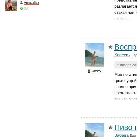
представляю
Annataliya
разлагается
38
стакан чая 
стакан…
Воспр
Классик
Еда
6 января 20
Vazlav
Моё негати
грохочущей 
вполне прия
предлагаетс
так что мес
Пиво 
Забава
Еда