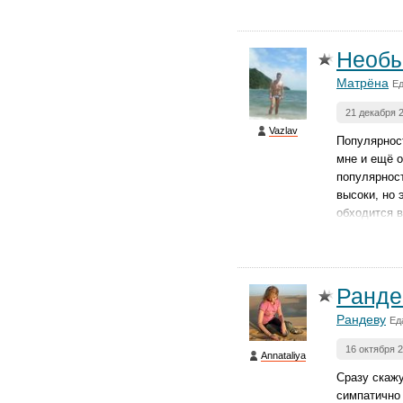
Необы
Матрёна
Е
21 декабря 
Vazlav
Популярност
мне и ещё о
популярност
высоки, но 
обходится в
Ранде
Рандеву
Ед
16 октября 
Annataliya
Сразу скажу
симпатично 