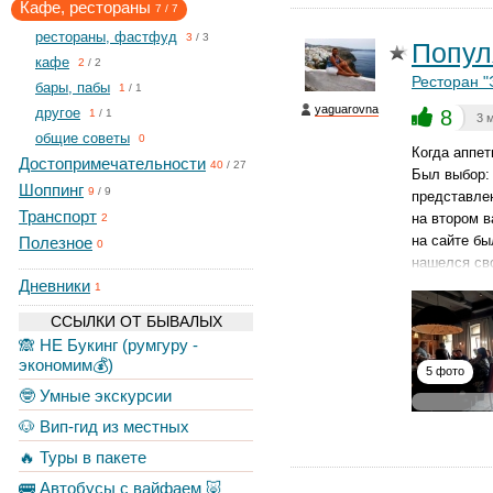
Кафе, рестораны
7
/
7
рестораны, фастфуд
3
/
3
Попул
кафе
2
/
2
Ресторан "
бары, пабы
1
/
1
yaguarovna
другое
8
1
/
1
3 
общие советы
0
Когда аппет
Достопримечательности
40
/
27
Был выбор: 
Шоппинг
9
/
9
представлен
Транспорт
на втором в
2
на сайте бы
Полезное
0
нашелся сво
Дневники
1
ССЫЛКИ ОТ БЫВАЛЫХ
🙈 НЕ Букинг (румгуру -
экономим💰)
5 фото
🤓 Умные экскурсии
🐶 Вип-гид из местных
🔥 Туры в пакете
🚌 Автобусы с вайфаем 🐷