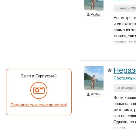
6 января 20
Vazlav
Несмотря на
и со скатер
прямо из хо
занята, так
порция, то 
Нераз
Были в Серпухове?
Постоялый
21 декабря 
Vazlav
Всем хорош 
попытка в н
Поделитесь впечатлениями!
жителями, р
зал на перв
Однако, по 
вкусом.