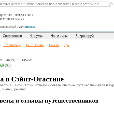
направлений в
254
странах
Сообщество
Форумы
Наши туры
Забронируй
→
Штат Флорида
→
Сент-Огастин
→
Советы
→
Еда
29.89469N, 81.31452W
26
а в Сэйнт-Огастине
поесть в Сент-Огастин: отзывы и советы опытных путешественников и тур
 оценки, рейтинг.
веты и отзывы путешественников