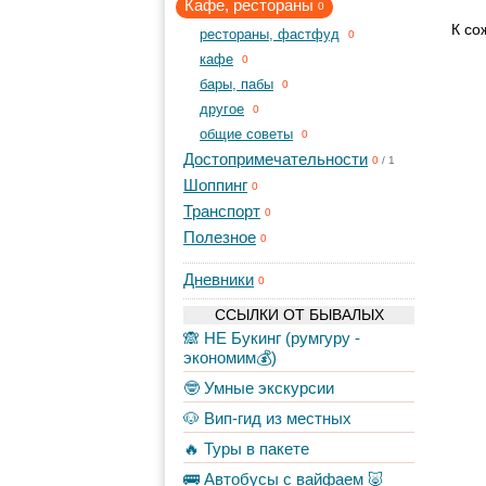
Кафе, рестораны
0
К со
рестораны, фастфуд
0
кафе
0
бары, пабы
0
другое
0
общие советы
0
Достопримечательности
0
/
1
Шоппинг
0
Транспорт
0
Полезное
0
Дневники
0
ССЫЛКИ ОТ БЫВАЛЫХ
🙈 НЕ Букинг (румгуру -
экономим💰)
🤓 Умные экскурсии
🐶 Вип-гид из местных
🔥 Туры в пакете
🚌 Автобусы с вайфаем 🐷