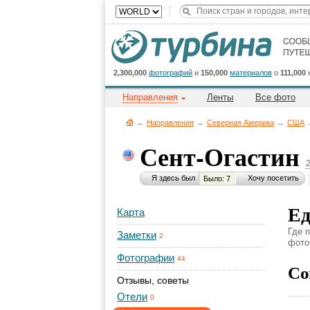
2,300,000
фотографий
и
150,000
материалов
о
111,000
Направления
Ленты
Все фото
→
Направления
→
Северная Америка
→
CША
Сент-Огастин
Я здесь был
Хочу посетить
Было: 7
Ед
Карта
Где 
Заметки
2
фото,
Фотографии
44
Со
Отзывы, советы
Отели
0