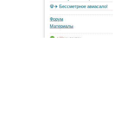
💀✈️ Бессметрное авиасало!
Форум
Материалы
в Моих лентах
Топ авторов
anna_solodova
22
AtlantaTravel
4