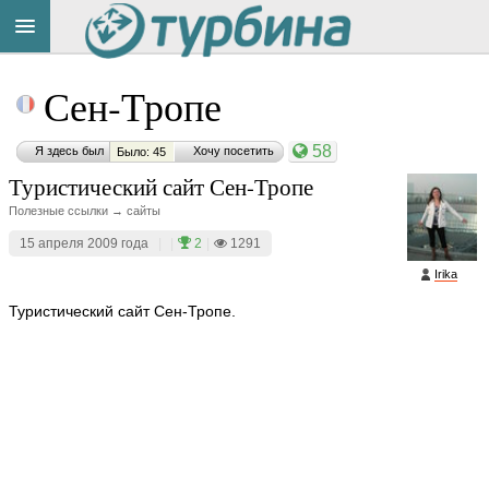
Title
Cейчас
Сен-Тропе
на
сайте:
58
Я здесь был
Хочу посетить
Было: 45
Туристический сайт Сен-Тропе
Полезные ссылки → сайты
15 апреля 2009 года
|
|
2
|
1291
Button
Irika
Туристический сайт Сен-Тропе.