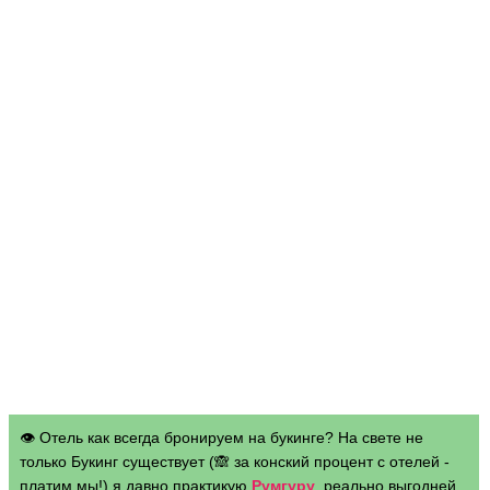
👁 Отель как всегда бронируем на букинге? На свете не
только Букинг существует (🙈 за конский процент с отелей -
платим мы!) я давно практикую
Румгуру
, реально выгодней