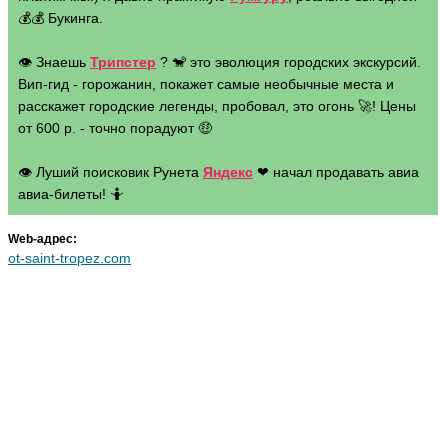
💰💰 Букинга.
👁 Знаешь
Трипстер
? 🐒 это эволюция городских экскурсий.
Вип-гид - горожанин, покажет самые необычные места и
расскажет городские легенды, пробовал, это огонь 🚀! Цены
от 600 р. - точно порадуют 🤑
👁 Луший поисковик Рунета
Яндекс
❤ начал продавать авиа
авиа-билеты! 🤷
Web-адрес:
ot-saint-tropez.com