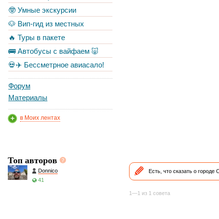
🤓 Умные экскурсии
🐶 Вип-гид из местных
🔥 Туры в пакете
🚌 Автобусы с вайфаем 🐷
💀✈️ Бессметрное авиасало!
Форум
Материалы
в Моих лентах
Топ авторов
Donnico
Есть, что сказать о городе
41
1—1 из 1 совета