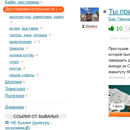
Кафе, рестораны
0
Достопримечательности
Ты пр
1
/
1
архитектура, памятники, парки
Бар "Черна
0
Donnico
10
музеи, выставки
0
театры, кино, музыка
0
Этот сове
развлечения
1
/
1
природа
Прослушав 
0
которой был
ночные клубы
0
завершить р
спорт
0
выезде из 
другое
0
марштуту 66
общие советы
0
проблема, н
Шоппинг
0
Транспорт
0
Полезное
0
Дневники
7 фото
1
ССЫЛКИ ОТ БЫВАЛЫХ
🙈 НЕ Букинг (румгуру -
экономим💰)