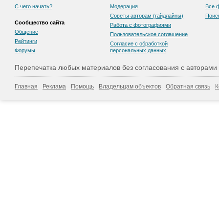
С чего начать?
Модерация
Все 
Советы авторам (гайдлайны)
Поис
Сообщество сайта
Работа с фотографиями
Общение
Пользовательскоe соглашение
Рейтинги
Согласие с обработкой
Форумы
персональных данных
Перепечатка любых материалов без согласования с авторами
Главная
Реклама
Помощь
Владельцам объектов
Обратная связь
К