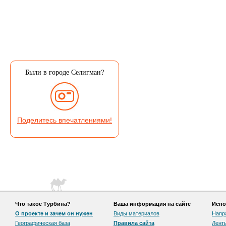
Были в городе Селигман?
Поделитесь впечатлениями!
Что такое Турбина?
Ваша информация на сайте
Испо
О проекте и зачем он нужен
Виды материалов
Напр
Географическая база
Правила сайта
Лент