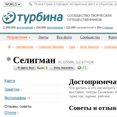
Title
Cейчас
на
сайте:
2,300,000
фотографий
и
150,000
материалов
о
111,000
направлений в
254
странах
Направления
Ленты
Все фото
Сообщество
Фору
→
Направления
→
Северная Америка
→
CША
→
Штат Аризона
→
Селигман
Селигман
35.32556N, 112.87741W
Button
41
Я здесь был
Хочу посетить
Было: 3
Достопримечат
Карта
Что делать и что посмотреть
Заметки
1
выставки, театры Селигман. А
туристов, оценки, рейтинг.
Фотографии
40
Советы и отзыв
Отзывы, советы
Отели
0