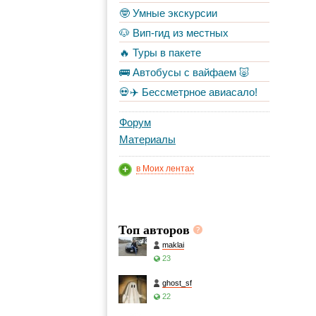
🤓 Умные экскурсии
🐶 Вип-гид из местных
🔥 Туры в пакете
🚌 Автобусы с вайфаем 🐷
💀✈️ Бессметрное авиасало!
Форум
Материалы
в Моих лентах
Топ авторов
maklai
23
ghost_sf
22