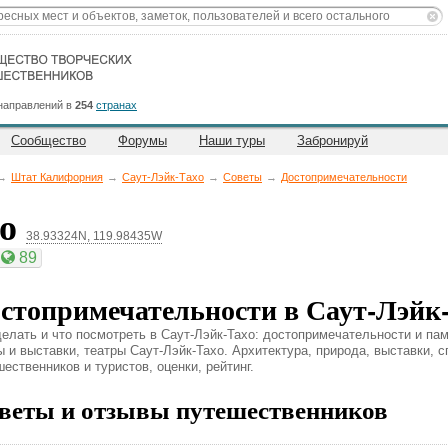
направлений в
254
странах
Сообщество
Форумы
Наши туры
Забронируй
→
Штат Калифорния
→
Саут-Лэйк-Тахо
→
Советы
→
Достопримечательности
хо
38.93324N, 119.98435W
89
стопримечательности в Саут-Лэйк
делать и что посмотреть в Саут-Лэйк-Тахо: достопримечательности и пам
ы и выставки, театры Саут-Лэйк-Тахо. Архитектура, природа, выставки, с
ественников и туристов, оценки, рейтинг.
веты и отзывы путешественников