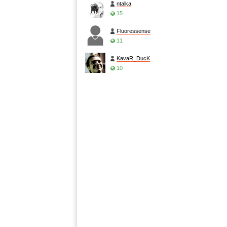
ntalka
15
Fluoressense
11
KavaR_DucK
10