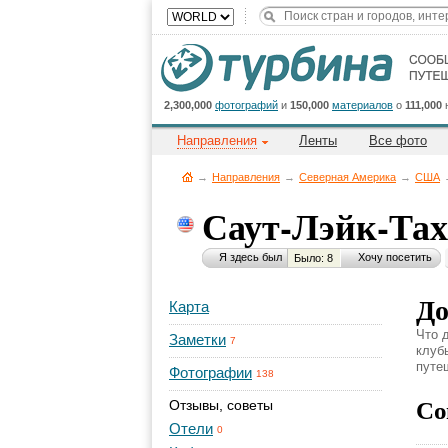
2,300,000
фотографий
и
150,000
материалов
о
111,000
Направления
Ленты
Все фото
→
Направления
→
Северная Америка
→
CША
Саут-Лэйк-Та
Я здесь был
Хочу посетить
Было: 8
До
Карта
Что 
Заметки
7
клуб
путеш
Фотографии
138
Со
Отзывы, советы
Отели
0