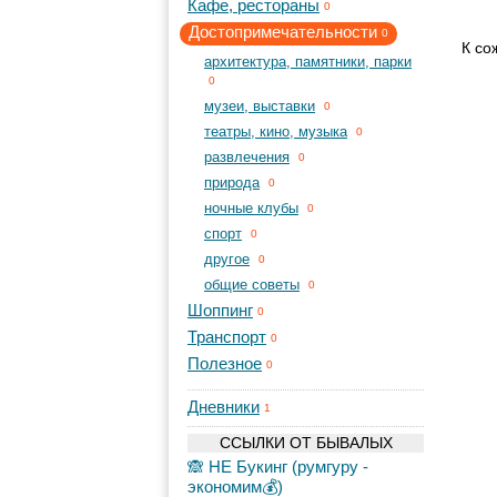
Кафе, рестораны
0
Достопримечательности
0
К со
архитектура, памятники, парки
0
музеи, выставки
0
театры, кино, музыка
0
развлечения
0
природа
0
ночные клубы
0
спорт
0
другое
0
общие советы
0
Шоппинг
0
Транспорт
0
Полезное
0
Дневники
1
ССЫЛКИ ОТ БЫВАЛЫХ
🙈 НЕ Букинг (румгуру -
экономим💰)