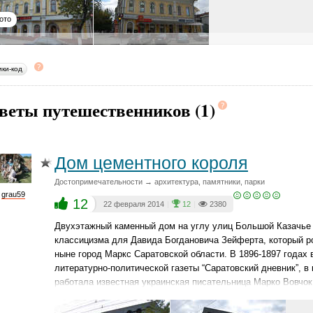
ото
ики-код
веты путешественников (1)
Дом цементного короля
Достопримечательности → архитектура, памятники, парки
grau59
12
22 февраля 2014
|
12
|
2380
Двухэтажный каменный дом на углу улиц Большой Казачье и
классицизма для Давида Богдановича Зейферта, который ро
ныне город Маркс Саратовской области. В 1896-1897 годах
литературно-политической газеты “Саратовский дневник”, в 
работала известная украинская писательница Марко Вовчок