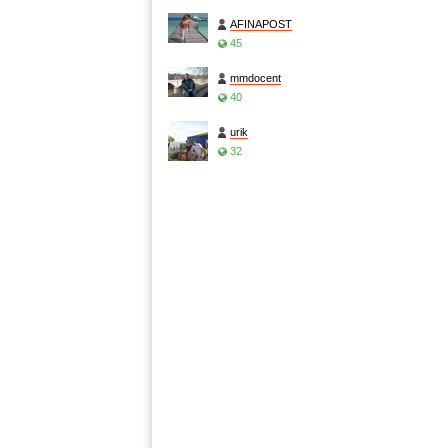
AFINAPOST
45
mmdocent
40
urik
32