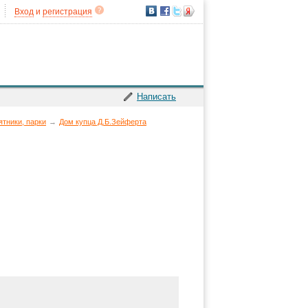
Вход
и
регистрация
Написать
ятники, парки
→
Дом купца Д.Б.Зейферта