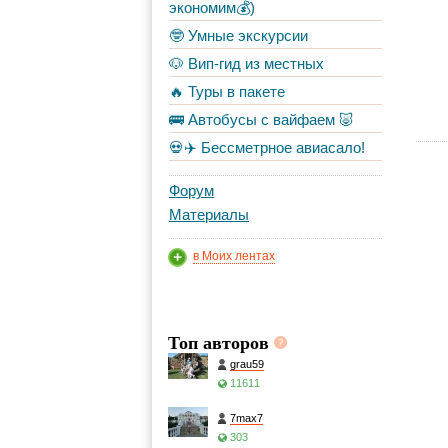
экономим💰)
🤓 Умные экскурсии
🐶 Вип-гид из местных
🔥 Туры в пакете
🚌 Автобусы с вайфаем 🐷
💀✈️ Бессметрное авиасало!
Форум
Материалы
в Моих лентах
Топ авторов
grau59
11611
7max7
303