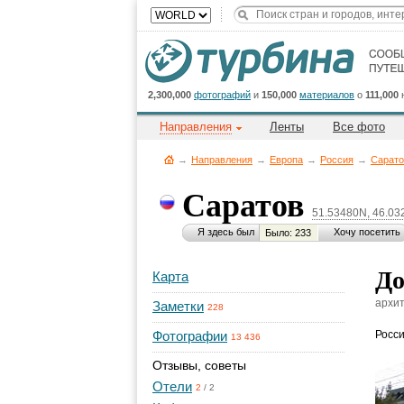
2,300,000
фотографий
и
150,000
материалов
о
111,000
Направления
Ленты
Все фото
→
Направления
→
Европа
→
Россия
→
Сарато
Саратов
51.53480N, 46.03
Я здесь был
Хочу посетить
Было: 233
До
Карта
архит
Заметки
228
Фотографии
Росс
13 436
Отзывы, советы
Отели
2
/
2