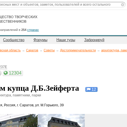
направлений в
254
странах
Сообщество
Форумы
Наши туры
Забронируй
вская область
→
Саратов
→
Советы
→
Достопримечательности
→
архитектура, пам
237E
12304
м купца Д.Б.Зейферта
12
ектура, памятники, парки
ия
,
Россия, г. Саратов, ул. М.Горького, 39