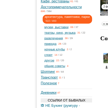
Кафе, рестораны
61
/
61
Достопримечательности
2 ф
696
/
584
архитектура, памятники, парки
522
/
463
в
музеи, выставки
69
/
37
театры, кино, музыка
31
/
22
Со
развлечения
38
/
29
природа
28
/
23
ночные клубы
2
/
2
спорт
14
/
12
другое
22
/
20
общие советы
4
Шоппинг
48
/
44
Транспорт
11
/
1
Полезное
7
Дневники
47
ССЫЛКИ ОТ БЫВАЛЫХ
🙈 НЕ Букинг (румгуру -