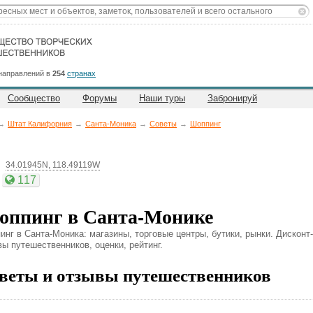
направлений в
254
странах
Сообщество
Форумы
Наши туры
Забронируй
→
Штат Калифорния
→
Санта-Моника
→
Советы
→
Шоппинг
а
34.01945N, 118.49119W
117
ппинг в Санта-Монике
инг в Санта-Моника: магазины, торговые центры, бутики, рынки. Дисконт
вы путешественников, оценки, рейтинг.
веты и отзывы путешественников