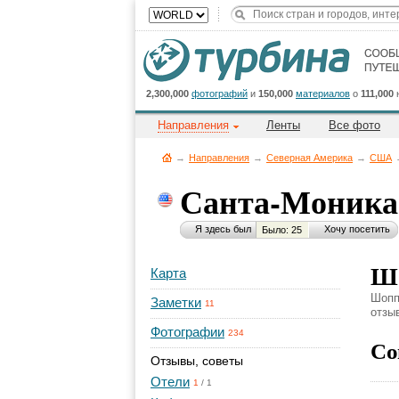
2,300,000
фотографий
и
150,000
материалов
о
111,000
Направления
Ленты
Все фото
→
Направления
→
Северная Америка
→
CША
Санта-Моник
Я здесь был
Хочу посетить
Было: 25
Шо
Карта
Шопп
Заметки
11
отзы
Фотографии
234
Со
Отзывы, советы
Отели
1
/
1