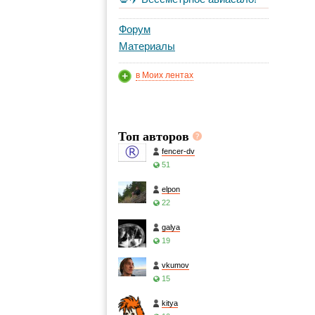
Форум
Материалы
в Моих лентах
Топ авторов
fencer-dv
51
elpon
22
galya
19
vkumov
15
kitya