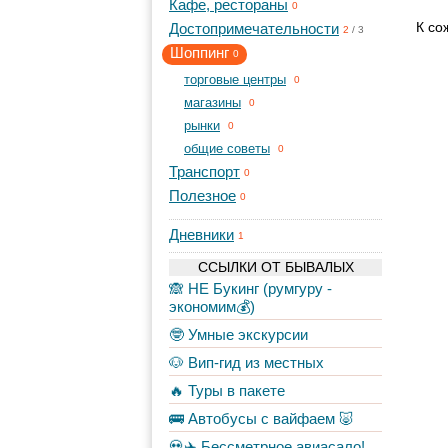
Кафе, рестораны
0
К со
Достопримечательности
2
/
3
Шоппинг
0
торговые центры
0
магазины
0
рынки
0
общие советы
0
Транспорт
0
Полезное
0
Дневники
1
ССЫЛКИ ОТ БЫВАЛЫХ
🙈 НЕ Букинг (румгуру -
экономим💰)
🤓 Умные экскурсии
🐶 Вип-гид из местных
🔥 Туры в пакете
🚌 Автобусы с вайфаем 🐷
💀✈️ Бессметрное авиасало!