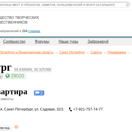
направлений в
254
странах
Сообщество
Форумы
Наши туры
Забронируй
Петербург и Ленинградская область
→
Санкт-Петербург
→
Советы
→
Проживание
→
ург
59.93868N, 30.32536E
28020
ь
артира
2
таменты
ия
,
Санкт-Петербург, ул. Садовая, 32/1
+7-921-757-74-77
ики-код