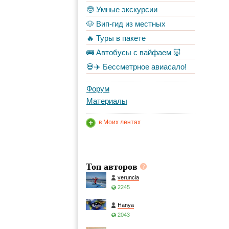
🤓 Умные экскурсии
🐶 Вип-гид из местных
🔥 Туры в пакете
🚌 Автобусы с вайфаем 🐷
💀✈️ Бессметрное авиасало!
Форум
Материалы
в Моих лентах
Топ авторов
veruncia
2245
Hanya
2043