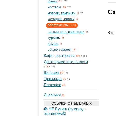
отели
61
/
74
хостелы
19
/
24
Со
мотели, кемпинги
0
/
2
коттеджи, виллы
0
апартаменты
1
/
3
пансионаты, санатории
0
К со
турбазы
0
другое
0
общие советы
2
Кафе, рестораны
404
/
365
Достопримечательности
773
/
487
Шоппинг
80
/
70
Транспорт
37
/
1
Полезное
40
Дневники
41
ССЫЛКИ ОТ БЫВАЛЫХ
🙈 НЕ Букинг (румгуру -
экономим💰)