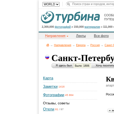
2,300,000
фотографий
и
150,000
материалов
о
111,000
Направления
Ленты
Все фото
→
Направления
→
Европа
→
Россия
→
Санкт-
Санкт-Петерб
Я здесь был
Хочу посетит
Было: 1806
Кв
Карта
апар
Заметки
1416
Фотографии
Росс
45 864
Отзывы, советы
Отели
81
/
97
в