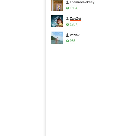
shamrovaleksey
1304
ZweZet
1287
Vazlav
985