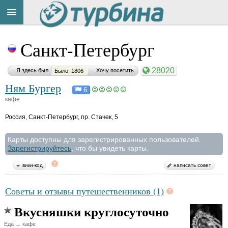
Title
Cейчас
Санкт-Петербург
на
сайте:
28020
Я здесь был
Хочу посетить
Было: 1806
Ням Бургер
6
кафе
Россия
,
Санкт-Петербург, пр. Стачек, 5
Button
Карты доступны для зарегистрированных пользователей.
Зарегистрируйтесь
, что бы увидеть карты.
вики-код
написать совет
Советы и отзывы путешественников (1)
Вкусняшки круглосуточно
Еда → кафе