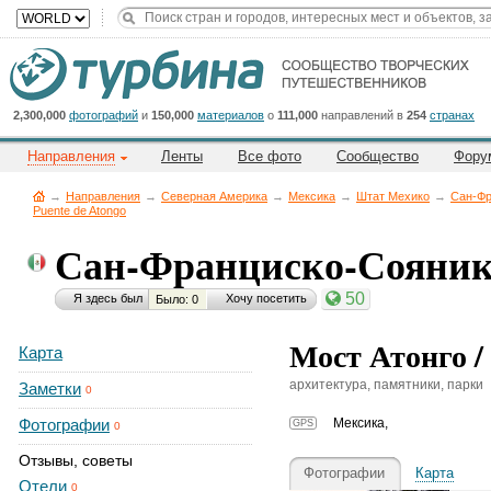
Title
Cейчас
на
сайте:
2,300,000
фотографий
и
150,000
материалов
о
111,000
направлений в
254
странах
Направления
Ленты
Все фото
Сообщество
Фору
→
Направления
→
Северная Америка
→
Мексика
→
Штат Мехико
→
Сан-Фр
Puente de Atongo
Сан-Франциско-Сояни
Button
50
Я здесь был
Хочу посетить
Было: 0
Мост Атонго / 
Карта
архитектура, памятники, парки
Заметки
0
Фотографии
Мексика
,
GPS
0
Отзывы, советы
Фотографии
Карта
Отели
0