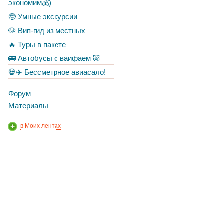
экономим💰)
🤓 Умные экскурсии
🐶 Вип-гид из местных
🔥 Туры в пакете
🚌 Автобусы с вайфаем 🐷
💀✈️ Бессметрное авиасало!
Форум
Материалы
в Моих лентах