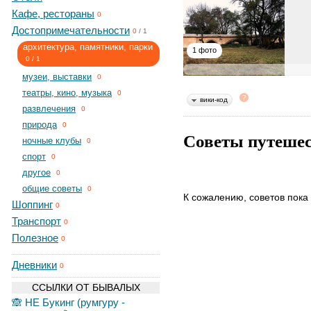
Кафе, рестораны
0
Достопримечательности
0
/
1
архитектура, памятники, парки
1 фото
0
/
1
музеи, выставки
0
театры, кино, музыка
0
вики-код
развлечения
0
природа
0
Советы путеше
ночные клубы
0
спорт
0
другое
0
общие советы
0
К сожалению, советов пока 
Шоппинг
0
Транспорт
0
Полезное
0
Дневники
0
ССЫЛКИ ОТ БЫВАЛЫХ
🙈 НЕ Букинг (румгуру -