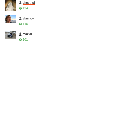
ghost_sf
124
vkumov
116
maklai
101