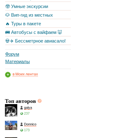
🤓 Умные экскурсии
🐶 Вип-гид из местных
🔥 Туры в пакете
🚌 Автобусы с вайфаем 🐷
💀✈️ Бессметрное авиасало!
Форум
Материалы
в Моих лентах
Топ авторов
galya
237
Donnico
173