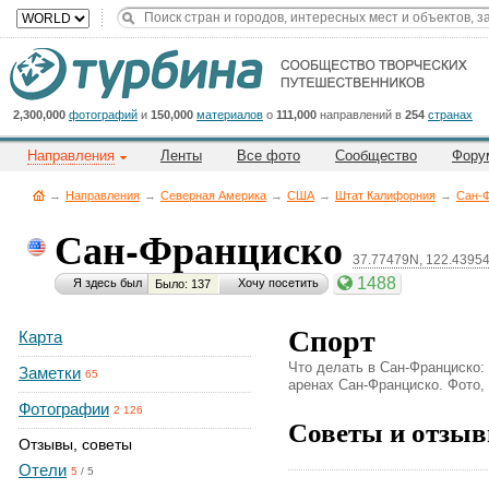
Title
Cейчас
на
сайте:
2,300,000
фотографий
и
150,000
материалов
о
111,000
направлений в
254
странах
Направления
Ленты
Все фото
Сообщество
Фору
→
Направления
→
Северная Америка
→
CША
→
Штат Калифорния
→
Сан-
Сан-Франциско
37.77479N, 122.4395
Button
1488
Я здесь был
Хочу посетить
Было: 137
Спорт
Карта
Что делать в Сан-Франциско:
Заметки
65
аренах Сан-Франциско. Фото, о
Фотографии
2 126
Советы и отзыв
Отзывы, советы
Отели
5
/
5