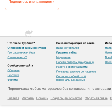
Поделитесь впечатлениями!
Что такое Турбина?
Ваша информация на сайте
Испо
О проекте и зачем он нужен
Виды материалов
Напр
Географическая база
Правила сайта
Лент
С чего начать?
Модерация
Все 
Советы авторам (гайдлайны)
Поис
Сообщество сайта
Работа с фотографиями
Общение
Пользовательскоe соглашение
Рейтинги
Согласие с обработкой
Форумы
персональных данных
Перепечатка любых материалов без согласования с авторами
Главная
Реклама
Помощь
Владельцам объектов
Обратная связь
К