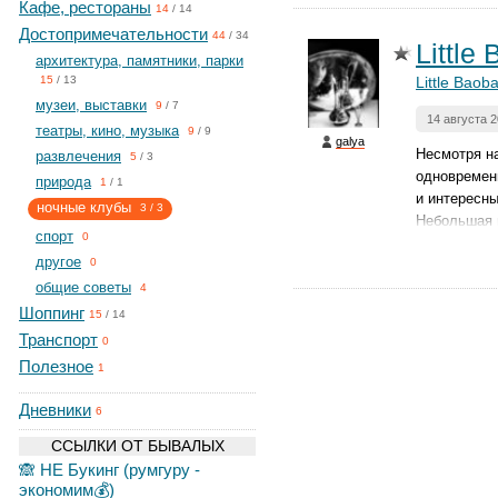
Кафе, рестораны
14
/
14
Достопримечательности
44
/
34
Little
архитектура, памятники, парки
Little Baob
15
/
13
музеи, выставки
9
/
7
14 августа 
театры, кино, музыка
9
/
9
galya
Несмотря на
развлечения
5
/
3
одновремен
природа
1
/
1
и интересны
ночные клубы
3
/
3
Небольшая п
спорт
0
другое
0
общие советы
4
Шоппинг
15
/
14
Транспорт
0
Полезное
1
Дневники
6
ССЫЛКИ ОТ БЫВАЛЫХ
🙈 НЕ Букинг (румгуру -
экономим💰)