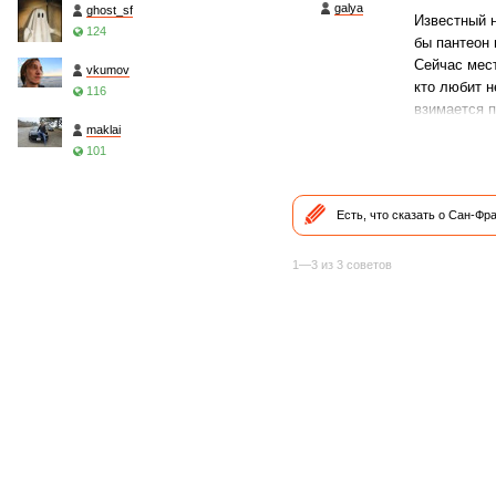
galya
ghost_sf
Известный н
124
бы пантеон 
Сейчас мест
vkumov
кто любит н
116
взимается п
maklai
101
Есть, что сказать о Сан-Ф
1—3 из 3 советов