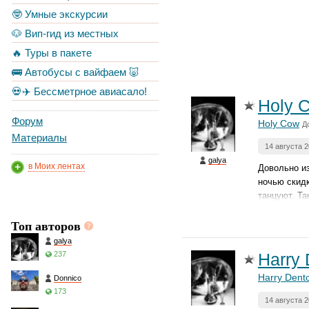
🤓 Умные экскурсии
🐶 Вип-гид из местных
🔥 Туры в пакете
🚌 Автобусы с вайфаем 🐷
💀✈️ Бессметрное авиасало!
Holy 
Форум
Holy Cow
Д
Материалы
14 августа 
galya
в Моих лентах
Довольно из
ночью скид
танцуют. Та
Топ авторов
galya
237
Harry 
Harry Dento
Donnico
173
14 августа 