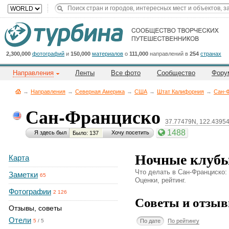
Title
Cейчас
на
сайте:
2,300,000
фотографий
и
150,000
материалов
о
111,000
направлений в
254
странах
Направления
Ленты
Все фото
Сообщество
Фору
→
Направления
→
Северная Америка
→
CША
→
Штат Калифорния
→
Сан-
Сан-Франциско
37.77479N, 122.4395
Button
1488
Я здесь был
Хочу посетить
Было: 137
Ночные клуб
Карта
Что делать в Сан-Франциско:
Заметки
65
Оценки, рейтинг.
Фотографии
2 126
Советы и отзыв
Отзывы, советы
Отели
По дате
По рейтингу
5
/
5