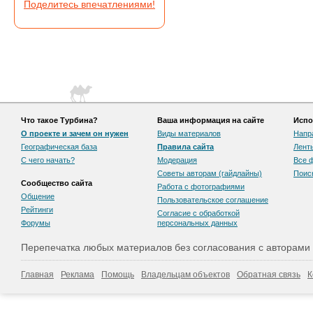
Поделитесь впечатлениями!
Что такое Турбина?
Ваша информация на сайте
Испо
О проекте и зачем он нужен
Виды материалов
Напр
Географическая база
Правила сайта
Лент
С чего начать?
Модерация
Все 
Советы авторам (гайдлайны)
Поис
Сообщество сайта
Работа с фотографиями
Общение
Пользовательскоe соглашение
Рейтинги
Согласие с обработкой
Форумы
персональных данных
Перепечатка любых материалов без согласования с авторами
Главная
Реклама
Помощь
Владельцам объектов
Обратная связь
К