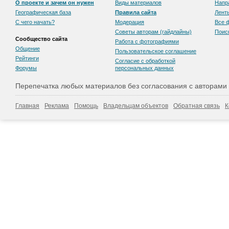
О проекте и зачем он нужен
Виды материалов
Напр
Географическая база
Правила сайта
Лент
С чего начать?
Модерация
Все 
Советы авторам (гайдлайны)
Поис
Сообщество сайта
Работа с фотографиями
Общение
Пользовательскоe соглашение
Рейтинги
Согласие с обработкой
Форумы
персональных данных
Перепечатка любых материалов без согласования с авторами
Главная
Реклама
Помощь
Владельцам объектов
Обратная связь
К