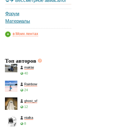
💀✈️ Бессметрное авиасало!
Форум
Материалы
в Моих лентах
Топ авторов
maklai
40
Rainbow
24
ghost_sf
12
ntalka
8