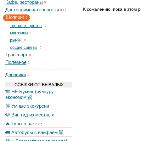
Кафе, рестораны
0
К сожалению, пока в этом р
Достопримечательности
0
/
1
Шоппинг
0
торговые центры
0
магазины
0
рынки
0
общие советы
0
Транспорт
0
Полезное
0
Дневники
1
ССЫЛКИ ОТ БЫВАЛЫХ
🙈 НЕ Букинг (румгуру -
экономим💰)
🤓 Умные экскурсии
🐶 Вип-гид из местных
🔥 Туры в пакете
🚌 Автобусы с вайфаем 🐷