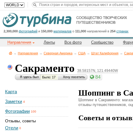
Title
Cейчас
на
сайте:
2,300,000
фотографий
и
150,000
материалов
о
111,000
направлений в
254
странах
Направления
Ленты
Все фото
Сообщество
Фору
→
Направления
→
Северная Америка
→
CША
→
Штат Калифорния
→
Сакр
Сакраменто
38.58157N, 121.49440W
Button
84
Я здесь был
Хочу посетить
Было: 17
Шоппинг в Са
Карта
Шоппинг в Сакраменто: магази
Заметки
4
отзывы путешественников, оце
Фотографии
100
Советы и отзыв
Отзывы, советы
Отели
0