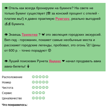
👁 Отель как всегда бронируем на букинге? На свете не
только Букинг существует (🙈 за конский процент с отелей -
платим мы!) я давно практикую
Румгуру
, реально выгодней
💰💰 Букинга.
👁 Знаешь
Трипстер
? 🐒 это эволюция городских экскурсий.
Вип-гид - горожанин, покажет самые необычные места и
расскажет городские легенды, пробовал, это огонь 🚀! Цены
от 600 р. - точно порадуют 🤑
👁 Луший поисковик Рунета
Яндекс
❤ начал продавать авиа
авиа-билеты! 🤷
Расположение
Номер
Чистота
Сервис
Цена/качество
Что понравилось: