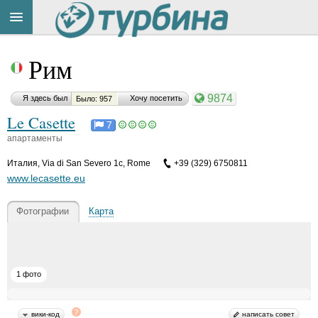
Title
Cейчас
Рим
на
сайте:
9874
Я здесь был
Хочу посетить
Было: 957
Le Casette
7
апартаменты
Италия
,
Via di San Severo 1c, Rome
+39 (329) 6750811
Button
www.lecasette.eu
Фотографии
Карта
1 фото
вики-код
написать совет