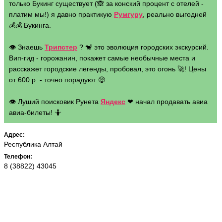
только Букинг существует (🙈 за конский процент с отелей -
платим мы!) я давно практикую
Румгуру
, реально выгодней
💰💰 Букинга.
👁 Знаешь
Трипстер
? 🐒 это эволюция городских экскурсий.
Вип-гид - горожанин, покажет самые необычные места и
расскажет городские легенды, пробовал, это огонь 🚀! Цены
от 600 р. - точно порадуют 🤑
👁 Луший поисковик Рунета
Яндекс
❤ начал продавать авиа
авиа-билеты! 🤷
Адрес:
Республика Алтай
Телефон:
8 (38822) 43045