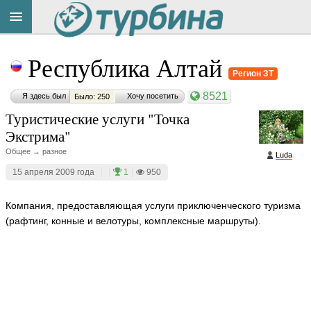
Title
Cейчас
Республика Алтай
на
сайте:
Регион ЗТ
8521
Я здесь был
Хочу посетить
Было: 250
Туристические услуги "Точка
Экстрима"
Общее → разное
Luda
Button
15 апреля 2009 года
|
|
1
|
950
Компания, предоставляющая услуги приключенческого туризма
(рафтинг, конные и велотуры, комплексные маршруты).