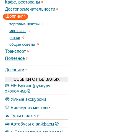
Кафе, рестораны
0
Достопримечательности
0
Шоппинг
0
торговые центры
0
магазины
0
рынки
0
общие советы
0
Транспорт
0
Полезное
0
Дневники
2
ССЫЛКИ ОТ БЫВАЛЫХ
🙈 НЕ Букинг (румгуру -
экономим💰)
🤓 Умные экскурсии
🐶 Вип-гид из местных
🔥 Туры в пакете
🚌 Автобусы с вайфаем 🐷