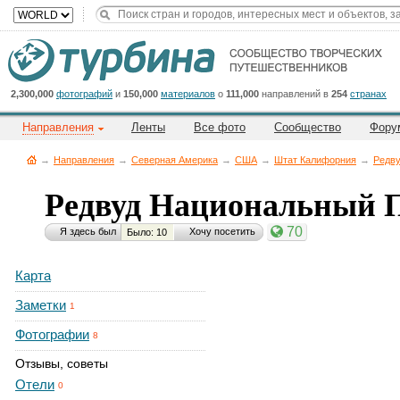
2,300,000
фотографий
и
150,000
материалов
о
111,000
направлений в
254
странах
Направления
Ленты
Все фото
Сообщество
Фору
→
Направления
→
Северная Америка
→
CША
→
Штат Калифорния
→
Редву
Редвуд Национальный 
70
Я здесь был
Хочу посетить
Было: 10
Карта
Заметки
1
Фотографии
8
Отзывы, советы
Отели
0