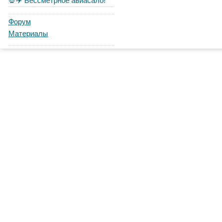
💀✈️ Бессметрное авиасало!
Форум
Материалы